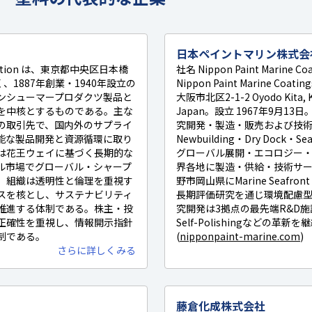
日本ペイントマリン株式会
ration は、東京都中央区日本橋
社名 Nippon Paint Marine Coa
く、1887年創業・1940年設立の
Nippon Paint Marine Coati
ンシューマープロダクツ製品と
大阪市北区2-1-2 Oyodo Kita, Ki
を中核とするものである。主な
Japan。設立 1967年9月1
の取引先で、国内外のサプライ
究開発・製造・販売および技
能な製品開発と資源循環に取り
Newbuilding・Dry Dock
は花王ウェイに基づく長期的な
グローバル展開・エコロジー
ル市場でグローバル・シャープ
界各地に製造・供給・技術サ
。組織は透明性と倫理を重視す
野市岡山県にMarine Seafront 
スを核とし、サステナビリティ
長期評価研究を通じ環境配慮
推進する体制である。株主・投
究開発は3拠点の最先端R&D施設を核
正確性を重視し、情報開示指針
Self-Polishingなどの革
制である。
(
nipponpaint-marine.com
)
さらに詳しくみる
藤倉化成株式会社