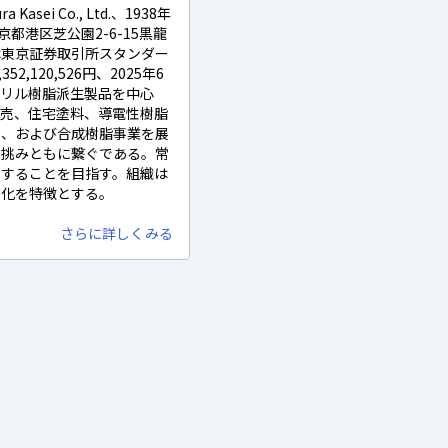
asei Co., Ltd.、1938年
都港区芝公園2-6-15黒龍
は東京証券取引所スタンダー
2,120,526円、2025年6
クリル樹脂派生製品を中心
販売、住宅塗料、導電性樹脂
品、および合成樹脂事業を展
に挑みともに繋ぐである。常
出することを目指す。組織は
文化を特徴とする。
さらに詳しくみる