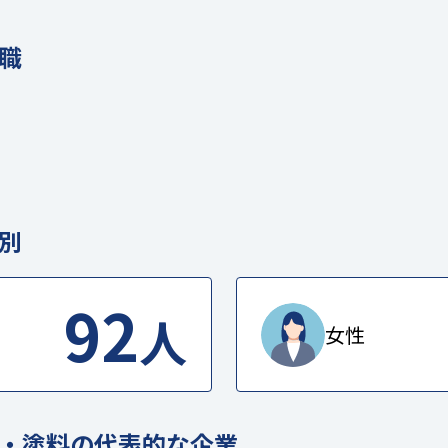
職
別
92
人
女性
・塗料の代表的な企業