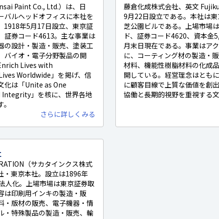
Paint Co., Ltd.）は、日
藤倉化成株式会社、英文 Fujikura K
ーバルヘッドオフィスに本社を
9月22日設立である。本社は東京
1918年5月17日設立、東京証
芝公園ビルである。上場市場
証券コード4613。主な事業は
ド、証券コード4620、資本金5,35
器の設計・製造・販売、塗装工
月末日現在である。事業はア
、バイオ・電子分野製品の開
に、コーティング材の製造・
h Lives with
材料、機能性樹脂材料の化成
 Lives Worldwide」を掲げ、信
開している。経営理念はとも
「Unite as One
に顧客目線で上質な価値を創
and Integrity」を核に、世界各地
協働と長期的視野を重視する
す。
さらに詳しくみる
社
RPORATION（サカタインクス株式
・東京本社。設立は1896年
日に法人化。上場市場は東京証券取
容は印刷用インキの製造・販
料・版材の販売、電子機器・情
ル・特殊製品の製造・販売、輸