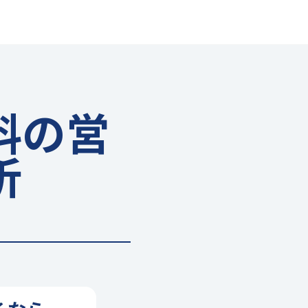
料の営
析