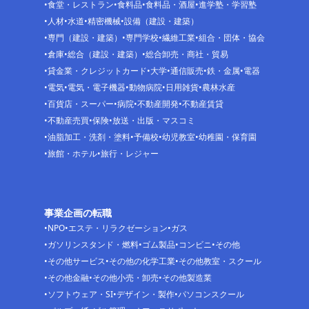
食堂・レストラン
食料品
食料品・酒屋
進学塾・学習塾
人材
水道
精密機械
設備（建設・建築）
専門（建設・建築）
専門学校
繊維工業
組合・団体・協会
倉庫
総合（建設・建築）
総合卸売・商社・貿易
貸金業・クレジットカード
大学
通信販売
鉄・金属
電器
電気
電気・電子機器
動物病院
日用雑貨
農林水産
百貨店・スーパー
病院
不動産開発
不動産賃貸
不動産売買
保険
放送・出版・マスコミ
油脂加工・洗剤・塗料
予備校
幼児教室
幼稚園・保育園
旅館・ホテル
旅行・レジャー
事業企画の転職
NPO
エステ・リラクゼーション
ガス
ガソリンスタンド・燃料
ゴム製品
コンビニ
その他
その他サービス
その他の化学工業
その他教室・スクール
その他金融
その他小売・卸売
その他製造業
ソフトウェア・SI
デザイン・製作
パソコンスクール