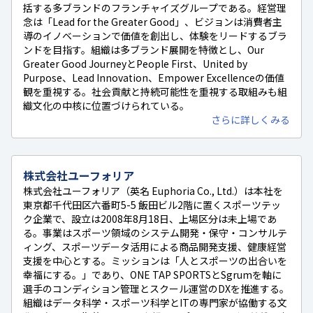
括する多ブランドのフランチャイズグループである。経営理
念は「Lead for the Greater Good」、ビジョンは消費者主
導のイノベーションで価値を創出し、体験をリードするブラ
ンドを目指す。組織は多ブランド展開を特徴とし、Our
Greater Good JourneyとPeople First、United by
Purpose、Lead Innovation、Empower Excellenceの価値
観を重視する。社会貢献と持続可能性を重視する取組みも組
織文化の中核に位置づけられている。
さらに詳しくみる
株式会社ユーフォリア
株式会社ユーフォリア（英名 Euphoria Co., Ltd.）は本社を
東京都千代田区六番町5-5 飯田ビル2階に置くスポーツテッ
ク企業で、設立は2008年8月18日、上場区分は未上場であ
る。事業はスポーツ領域のシステム開発・保守・コンサルテ
ィング、スポーツデータ活用による商品開発支援、健康経営
支援を中心とする。ミッションは「人とスポーツの出合いを
幸福にする。」であり、ONE TAP SPORTSとSgrumを軸に
選手のコンディション管理とスクール運営のDXを推進する。
組織はデータ科学・スポーツ科学とITの専門家が協働する文