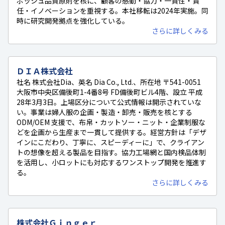
ボッシュ品質原則を核に、顧客の感動・協力・一貫性・責
任・イノベーションを重視する。本社移転は2024年実施。同
時に研究開発拠点を強化している。
さらに詳しくみる
ＤＩＡ株式会社
社名 株式会社Dia、英名 Dia Co., Ltd.、所在地 〒541-0051
大阪市中央区備後町1-4番8号 FD備後町ビル4階、設立 平成
28年3月3日。上場区分について公式情報は開示されていな
い。事業は婦人服の企画・製造・卸売・販売を核とする
ODM/OEM 支援で、布帛・カットソー・ニット・企業制服な
どを企画から生産まで一貫して提供する。経営方針は「デザ
インにこだわり、丁寧に、スピーディーに」で、クライアン
トの想像を超える製品を目指す。協力工場網と国内検品体制
を活用し、小ロットにも対応するワンストップ開発を推進す
る。
さらに詳しくみる
株式会社Ｇｉｎｇｅｒ