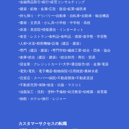
金融商品取引
銀行
経営コンサルティング
建築・鉱物・金属
広告・販促
鉱業
歯医者
持ち帰り・デリバリー
自動車・自転車
自動車・輸送機器
書籍・文房具・がん具
小学校・中学校・高校
床屋・美容院
情報通信・インターネット
食堂・レストラン
食料品
食料品・酒屋
進学塾・学習塾
人材
水道
精密機械
設備（建設・建築）
専門（建設・建築）
専門学校
繊維工業
組合・団体・協会
倉庫
総合（建設・建築）
総合卸売・商社・貿易
貸金業・クレジットカード
大学
通信販売
鉄・金属
電器
電気
電気・電子機器
動物病院
日用雑貨
農林水産
百貨店・スーパー
病院
不動産開発
不動産賃貸
不動産売買
保険
放送・出版・マスコミ
油脂加工・洗剤・塗料
予備校
幼児教室
幼稚園・保育園
旅館・ホテル
旅行・レジャー
カスタマーサクセスの転職