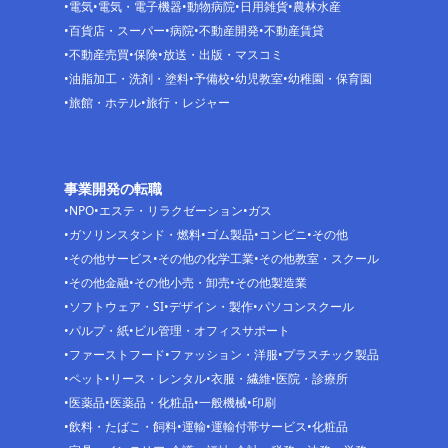
電気
電気・電子機器
動物病院
日用雑貨
農林水産
百貨店・スーパー
病院
不動産開発
不動産賃貸
不動産売買
保険
放送・出版・マスコミ
油脂加工・洗剤・塗料
予備校
幼児教室
幼稚園・保育園
旅館・ホテル
旅行・レジャー
事業開発の転職
NPO
エステ・リラクゼーション
ガス
ガソリンスタンド・燃料
ゴム製品
コンビニ
その他
その他サービス
その他の化学工業
その他教室・スクール
その他金融
その他小売・卸売
その他製造業
ソフトウェア・SI
デザイン・製作
パソコンスクール
パルプ・紙
ビル管理・オフィスサポート
ファーストフード
ファッション・洋服
プラスチック製品
ペット
リース・レンタル
衣服・繊維
医院・診療所
医薬品
医薬品・化粧品
一般機械
印刷
飲料・たばこ・飼料
運輸
運輸付帯サービス
化粧品