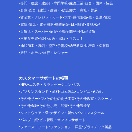
専門（建設・建築）
専門学校
繊維工業
組合・団体・協会
倉庫
総合（建設・建築）
総合卸売・商社・貿易
貸金業・クレジットカード
大学
通信販売
鉄・金属
電器
電気
電気・電子機器
動物病院
日用雑貨
農林水産
百貨店・スーパー
病院
不動産開発
不動産賃貸
不動産売買
保険
放送・出版・マスコミ
油脂加工・洗剤・塗料
予備校
幼児教室
幼稚園・保育園
旅館・ホテル
旅行・レジャー
カスタマーサポートの転職
NPO
エステ・リラクゼーション
ガス
ガソリンスタンド・燃料
ゴム製品
コンビニ
その他
その他サービス
その他の化学工業
その他教室・スクール
その他金融
その他小売・卸売
その他製造業
ソフトウェア・SI
デザイン・製作
パソコンスクール
パルプ・紙
ビル管理・オフィスサポート
ファーストフード
ファッション・洋服
プラスチック製品