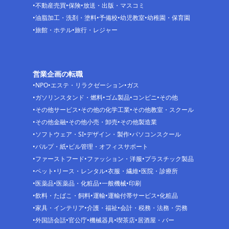
不動産売買
保険
放送・出版・マスコミ
油脂加工・洗剤・塗料
予備校
幼児教室
幼稚園・保育園
旅館・ホテル
旅行・レジャー
営業企画の転職
NPO
エステ・リラクゼーション
ガス
ガソリンスタンド・燃料
ゴム製品
コンビニ
その他
その他サービス
その他の化学工業
その他教室・スクール
その他金融
その他小売・卸売
その他製造業
ソフトウェア・SI
デザイン・製作
パソコンスクール
パルプ・紙
ビル管理・オフィスサポート
ファーストフード
ファッション・洋服
プラスチック製品
ペット
リース・レンタル
衣服・繊維
医院・診療所
医薬品
医薬品・化粧品
一般機械
印刷
飲料・たばこ・飼料
運輸
運輸付帯サービス
化粧品
家具・インテリア
介護・福祉
会計・税務・法務・労務
外国語会話
官公庁
機械器具
喫茶店
居酒屋・バー