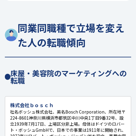
同業同職種で立場を変え
た人の転職傾向
床屋・美容院のマーケティングへの
転職
株式会社ｂｏｓｃｈ
社名ボッシュ株式会社、英名Bosch Corporation、所在地〒
224-8601神奈川県横浜市都筑区中川中央1丁目9番32号、設
立1939年7月17日、上場区分非上場。母体はドイツのロバー
ト・ボッシュGmbHで、日本での事業は1911年に開始され、
1972年にロバート・ボッシュ・ジャパン㈱を設立。事業内容