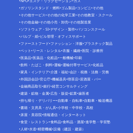
NPO
エステ・リラクゼーション
ガス
ガソリンスタンド・燃料
ゴム製品
コンビニ
その他
その他サービス
その他の化学工業
その他教室・スクール
その他金融
その他小売・卸売
その他製造業
ソフトウェア・SI
デザイン・製作
パソコンスクール
パルプ・紙
ビル管理・オフィスサポート
ファーストフード
ファッション・洋服
プラスチック製品
ペット
リース・レンタル
衣服・繊維
医院・診療所
医薬品
医薬品・化粧品
一般機械
印刷
飲料・たばこ・飼料
運輸
運輸付帯サービス
化粧品
家具・インテリア
介護・福祉
会計・税務・法務・労務
外国語会話
官公庁
機械器具
喫茶店
居酒屋・バー
金融商品取引
銀行
経営コンサルティング
建築・鉱物・金属
広告・販促
鉱業
歯医者
持ち帰り・デリバリー
自動車・自転車
自動車・輸送機器
書籍・文房具・がん具
小学校・中学校・高校
床屋・美容院
情報通信・インターネット
食堂・レストラン
食料品
食料品・酒屋
進学塾・学習塾
人材
水道
精密機械
設備（建設・建築）