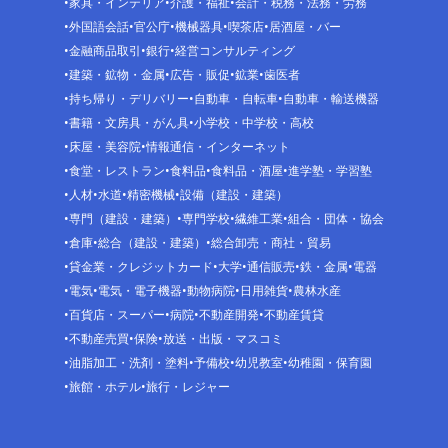
家具・インテリア
介護・福祉
会計・税務・法務・労務
外国語会話
官公庁
機械器具
喫茶店
居酒屋・バー
金融商品取引
銀行
経営コンサルティング
建築・鉱物・金属
広告・販促
鉱業
歯医者
持ち帰り・デリバリー
自動車・自転車
自動車・輸送機器
書籍・文房具・がん具
小学校・中学校・高校
床屋・美容院
情報通信・インターネット
食堂・レストラン
食料品
食料品・酒屋
進学塾・学習塾
人材
水道
精密機械
設備（建設・建築）
専門（建設・建築）
専門学校
繊維工業
組合・団体・協会
倉庫
総合（建設・建築）
総合卸売・商社・貿易
貸金業・クレジットカード
大学
通信販売
鉄・金属
電器
電気
電気・電子機器
動物病院
日用雑貨
農林水産
百貨店・スーパー
病院
不動産開発
不動産賃貸
不動産売買
保険
放送・出版・マスコミ
油脂加工・洗剤・塗料
予備校
幼児教室
幼稚園・保育園
旅館・ホテル
旅行・レジャー