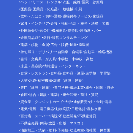
ペット
リース・レンタル
衣服・繊維
医院・診療所
医薬品
医薬品・化粧品
一般機械
印刷
飲料・たばこ・飼料
運輸
運輸付帯サービス
化粧品
家具・インテリア
介護・福祉
会計・税務・法務・労務
外国語会話
官公庁
機械器具
喫茶店
居酒屋・バー
金融商品取引
銀行
経営コンサルティング
建築・鉱物・金属
広告・販促
鉱業
歯医者
持ち帰り・デリバリー
自動車・自転車
自動車・輸送機器
書籍・文房具・がん具
小学校・中学校・高校
床屋・美容院
情報通信・インターネット
食堂・レストラン
食料品
食料品・酒屋
進学塾・学習塾
人材
水道
精密機械
設備（建設・建築）
専門（建設・建築）
専門学校
繊維工業
組合・団体・協会
倉庫
総合（建設・建築）
総合卸売・商社・貿易
貸金業・クレジットカード
大学
通信販売
鉄・金属
電器
電気
電気・電子機器
動物病院
日用雑貨
農林水産
百貨店・スーパー
病院
不動産開発
不動産賃貸
不動産売買
保険
放送・出版・マスコミ
油脂加工・洗剤・塗料
予備校
幼児教室
幼稚園・保育園