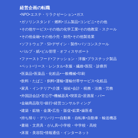
経営企画の転職
NPO
エステ・リラクゼーション
ガス
ガソリンスタンド・燃料
ゴム製品
コンビニ
その他
その他サービス
その他の化学工業
その他教室・スクール
その他金融
その他小売・卸売
その他製造業
ソフトウェア・SI
デザイン・製作
パソコンスクール
パルプ・紙
ビル管理・オフィスサポート
ファーストフード
ファッション・洋服
プラスチック製品
ペット
リース・レンタル
衣服・繊維
医院・診療所
医薬品
医薬品・化粧品
一般機械
印刷
飲料・たばこ・飼料
運輸
運輸付帯サービス
化粧品
家具・インテリア
介護・福祉
会計・税務・法務・労務
外国語会話
官公庁
機械器具
喫茶店
居酒屋・バー
金融商品取引
銀行
経営コンサルティング
建築・鉱物・金属
広告・販促
鉱業
歯医者
持ち帰り・デリバリー
自動車・自転車
自動車・輸送機器
書籍・文房具・がん具
小学校・中学校・高校
床屋・美容院
情報通信・インターネット