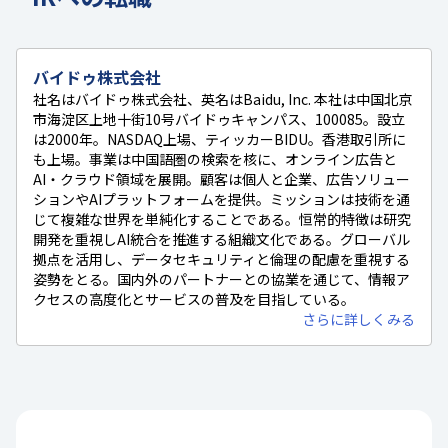
バイドゥ株式会社
社名はバイドゥ株式会社、英名はBaidu, Inc. 本社は中国北京
市海淀区上地十街10号バイドゥキャンパス、100085。設立
は2000年。NASDAQ上場、ティッカーBIDU。香港取引所に
も上場。事業は中国語圏の検索を核に、オンライン広告と
AI・クラウド領域を展開。顧客は個人と企業、広告ソリュー
ションやAIプラットフォームを提供。ミッションは技術を通
じて複雑な世界を単純化することである。恒常的特徴は研究
開発を重視しAI統合を推進する組織文化である。グローバル
拠点を活用し、データセキュリティと倫理の配慮を重視する
姿勢をとる。国内外のパートナーとの協業を通じて、情報ア
クセスの高度化とサービスの普及を目指している。
さらに詳しくみる