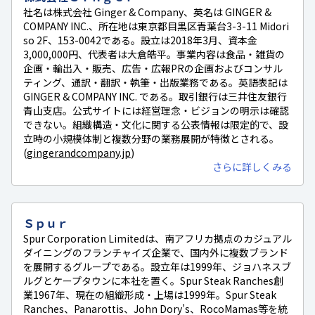
社名は株式会社 Ginger & Company、英名は GINGER &
COMPANY INC.、所在地は東京都目黒区青葉台3-3-11 Midori
so 2F、153-0042である。設立は2018年3月、資本金
3,000,000円、代表者は大倉皓平。事業内容は食品・雑貨の
企画・輸出入・販売、広告・広報PRの企画およびコンサル
ティング、通訳・翻訳・執筆・出版業務である。英語表記は
GINGER & COMPANY INC. である。取引銀行は三井住友銀行
青山支店。公式サイトには経営理念・ビジョンの明示は確認
できない。組織構造・文化に関する公表情報は限定的で、設
立時の小規模体制と複数分野の業務展開が特徴とされる。
(
gingerandcompany.jp
)
さらに詳しくみる
Ｓｐｕｒ
Spur Corporation Limitedは、南アフリカ拠点のカジュアル
ダイニングのフランチャイズ企業で、国内外に複数ブランド
を展開するグループである。設立年は1999年、ジョハネスブ
ルグとケープタウンに本社を置く。Spur Steak Ranches創
業1967年、現在の組織形成・上場は1999年。Spur Steak
Ranches、Panarottis、John Dory’s、RocoMamas等を統