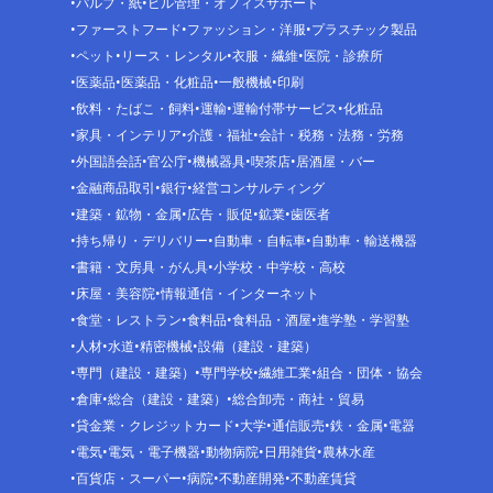
パルプ・紙
ビル管理・オフィスサポート
ファーストフード
ファッション・洋服
プラスチック製品
ペット
リース・レンタル
衣服・繊維
医院・診療所
医薬品
医薬品・化粧品
一般機械
印刷
飲料・たばこ・飼料
運輸
運輸付帯サービス
化粧品
家具・インテリア
介護・福祉
会計・税務・法務・労務
外国語会話
官公庁
機械器具
喫茶店
居酒屋・バー
金融商品取引
銀行
経営コンサルティング
建築・鉱物・金属
広告・販促
鉱業
歯医者
持ち帰り・デリバリー
自動車・自転車
自動車・輸送機器
書籍・文房具・がん具
小学校・中学校・高校
床屋・美容院
情報通信・インターネット
食堂・レストラン
食料品
食料品・酒屋
進学塾・学習塾
人材
水道
精密機械
設備（建設・建築）
専門（建設・建築）
専門学校
繊維工業
組合・団体・協会
倉庫
総合（建設・建築）
総合卸売・商社・貿易
貸金業・クレジットカード
大学
通信販売
鉄・金属
電器
電気
電気・電子機器
動物病院
日用雑貨
農林水産
百貨店・スーパー
病院
不動産開発
不動産賃貸