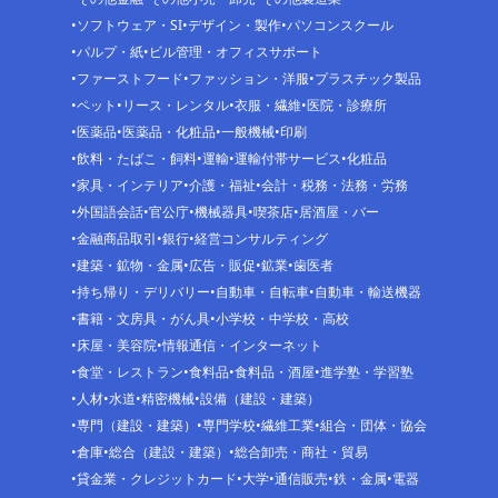
ソフトウェア・SI
デザイン・製作
パソコンスクール
パルプ・紙
ビル管理・オフィスサポート
ファーストフード
ファッション・洋服
プラスチック製品
ペット
リース・レンタル
衣服・繊維
医院・診療所
医薬品
医薬品・化粧品
一般機械
印刷
飲料・たばこ・飼料
運輸
運輸付帯サービス
化粧品
家具・インテリア
介護・福祉
会計・税務・法務・労務
外国語会話
官公庁
機械器具
喫茶店
居酒屋・バー
金融商品取引
銀行
経営コンサルティング
建築・鉱物・金属
広告・販促
鉱業
歯医者
持ち帰り・デリバリー
自動車・自転車
自動車・輸送機器
書籍・文房具・がん具
小学校・中学校・高校
床屋・美容院
情報通信・インターネット
食堂・レストラン
食料品
食料品・酒屋
進学塾・学習塾
人材
水道
精密機械
設備（建設・建築）
専門（建設・建築）
専門学校
繊維工業
組合・団体・協会
倉庫
総合（建設・建築）
総合卸売・商社・貿易
貸金業・クレジットカード
大学
通信販売
鉄・金属
電器