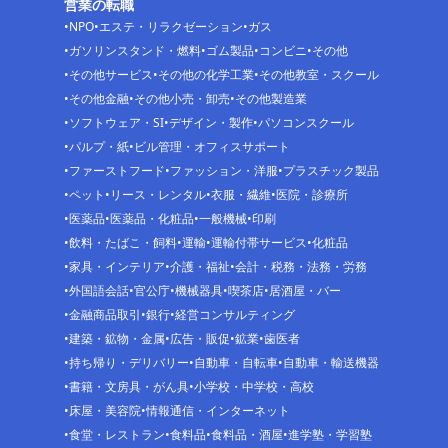
営業の転職
NPO
エステ・リラクゼーション
ガス
ガソリンスタンド・燃料
ゴム製品
コンビニ
その他
その他サービス
その他の化学工業
その他教室・スクール
その他金融
その他小売・卸売
その他製造業
ソフトウェア・SI
デザイン・製作
パソコンスクール
パルプ・紙
ビル管理・オフィスサポート
ファーストフード
ファッション・洋服
プラスチック製品
ペット
リース・レンタル
衣服・繊維
医院・診療所
医薬品
医薬品・化粧品
一般機械
印刷
飲料・たばこ・飼料
運輸
運輸付帯サービス
化粧品
家具・インテリア
介護・福祉
会計・税務・法務・労務
外国語会話
官公庁
機械器具
喫茶店
居酒屋・バー
金融商品取引
銀行
経営コンサルティング
建築・鉱物・金属
広告・販促
鉱業
歯医者
持ち帰り・デリバリー
自動車・自転車
自動車・輸送機器
書籍・文房具・がん具
小学校・中学校・高校
床屋・美容院
情報通信・インターネット
食堂・レストラン
食料品
食料品・酒屋
進学塾・学習塾