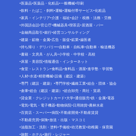
医薬品
医薬品・化粧品
一般機械
印刷
飲料・たばこ・飼料
運輸
運輸付帯サービス
化粧品
家具・インテリア
介護・福祉
会計・税務・法務・労務
外国語会話
官公庁
機械器具
喫茶店
居酒屋・バー
金融商品取引
銀行
経営コンサルティング
建築・鉱物・金属
広告・販促
鉱業
歯医者
持ち帰り・デリバリー
自動車・自転車
自動車・輸送機器
書籍・文房具・がん具
小学校・中学校・高校
床屋・美容院
情報通信・インターネット
食堂・レストラン
食料品
食料品・酒屋
進学塾・学習塾
人材
水道
精密機械
設備（建設・建築）
専門（建設・建築）
専門学校
繊維工業
組合・団体・協会
倉庫
総合（建設・建築）
総合卸売・商社・貿易
貸金業・クレジットカード
大学
通信販売
鉄・金属
電器
電気
電気・電子機器
動物病院
日用雑貨
農林水産
百貨店・スーパー
病院
不動産開発
不動産賃貸
不動産売買
保険
放送・出版・マスコミ
油脂加工・洗剤・塗料
予備校
幼児教室
幼稚園・保育園
旅館・ホテル
旅行・レジャー