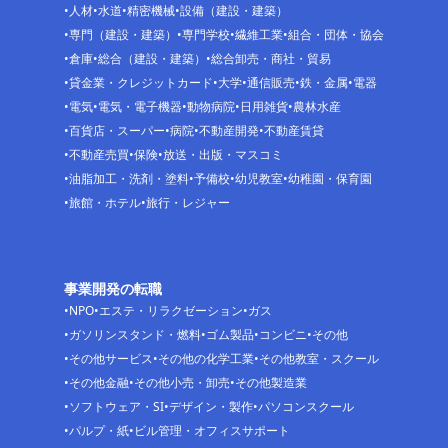
人材
水道
精密機械
設備（建設・建築）
専門（建設・建築）
専門学校
繊維工業
組合・団体・協会
倉庫
総合（建設・建築）
総合卸売・商社・貿易
貸金業・クレジットカード
大学
通信販売
鉄・金属
電器
電気
電気・電子機器
動物病院
日用雑貨
農林水産
百貨店・スーパー
病院
不動産開発
不動産賃貸
不動産売買
保険
放送・出版・マスコミ
油脂加工・洗剤・塗料
予備校
幼児教室
幼稚園・保育園
旅館・ホテル
旅行・レジャー
事業開発の転職
NPO
エステ・リラクゼーション
ガス
ガソリンスタンド・燃料
ゴム製品
コンビニ
その他
その他サービス
その他の化学工業
その他教室・スクール
その他金融
その他小売・卸売
その他製造業
ソフトウェア・SI
デザイン・製作
パソコンスクール
パルプ・紙
ビル管理・オフィスサポート