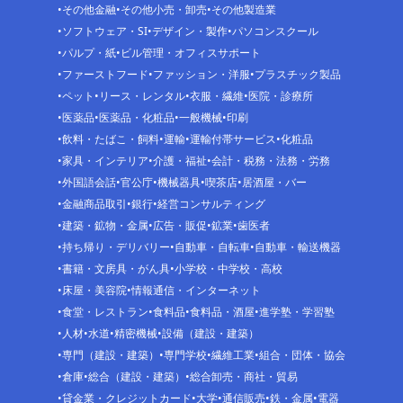
その他金融
その他小売・卸売
その他製造業
ソフトウェア・SI
デザイン・製作
パソコンスクール
パルプ・紙
ビル管理・オフィスサポート
ファーストフード
ファッション・洋服
プラスチック製品
ペット
リース・レンタル
衣服・繊維
医院・診療所
医薬品
医薬品・化粧品
一般機械
印刷
飲料・たばこ・飼料
運輸
運輸付帯サービス
化粧品
家具・インテリア
介護・福祉
会計・税務・法務・労務
外国語会話
官公庁
機械器具
喫茶店
居酒屋・バー
金融商品取引
銀行
経営コンサルティング
建築・鉱物・金属
広告・販促
鉱業
歯医者
持ち帰り・デリバリー
自動車・自転車
自動車・輸送機器
書籍・文房具・がん具
小学校・中学校・高校
床屋・美容院
情報通信・インターネット
食堂・レストラン
食料品
食料品・酒屋
進学塾・学習塾
人材
水道
精密機械
設備（建設・建築）
専門（建設・建築）
専門学校
繊維工業
組合・団体・協会
倉庫
総合（建設・建築）
総合卸売・商社・貿易
貸金業・クレジットカード
大学
通信販売
鉄・金属
電器