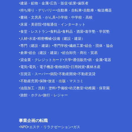
建築・鉱物・金属
広告・販促
鉱業
歯医者
持ち帰り・デリバリー
自動車・自転車
自動車・輸送機器
書籍・文房具・がん具
小学校・中学校・高校
床屋・美容院
情報通信・インターネット
食堂・レストラン
食料品
食料品・酒屋
進学塾・学習塾
人材
水道
精密機械
設備（建設・建築）
専門（建設・建築）
専門学校
繊維工業
組合・団体・協会
倉庫
総合（建設・建築）
総合卸売・商社・貿易
貸金業・クレジットカード
大学
通信販売
鉄・金属
電器
電気
電気・電子機器
動物病院
日用雑貨
農林水産
百貨店・スーパー
病院
不動産開発
不動産賃貸
不動産売買
保険
放送・出版・マスコミ
油脂加工・洗剤・塗料
予備校
幼児教室
幼稚園・保育園
旅館・ホテル
旅行・レジャー
事業企画の転職
NPO
エステ・リラクゼーション
ガス