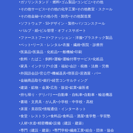
ガソリンスタンド・燃料
ゴム製品
コンビニ
その他
その他サービス
その他の化学工業
その他教室・スクール
その他金融
その他小売・卸売
その他製造業
ソフトウェア・SI
デザイン・製作
パソコンスクール
パルプ・紙
ビル管理・オフィスサポート
ファーストフード
ファッション・洋服
プラスチック製品
ペット
リース・レンタル
衣服・繊維
医院・診療所
医薬品
医薬品・化粧品
一般機械
印刷
飲料・たばこ・飼料
運輸
運輸付帯サービス
化粧品
家具・インテリア
介護・福祉
会計・税務・法務・労務
外国語会話
官公庁
機械器具
喫茶店
居酒屋・バー
金融商品取引
銀行
経営コンサルティング
建築・鉱物・金属
広告・販促
鉱業
歯医者
持ち帰り・デリバリー
自動車・自転車
自動車・輸送機器
書籍・文房具・がん具
小学校・中学校・高校
床屋・美容院
情報通信・インターネット
食堂・レストラン
食料品
食料品・酒屋
進学塾・学習塾
人材
水道
精密機械
設備（建設・建築）
専門（建設・建築）
専門学校
繊維工業
組合・団体・協会