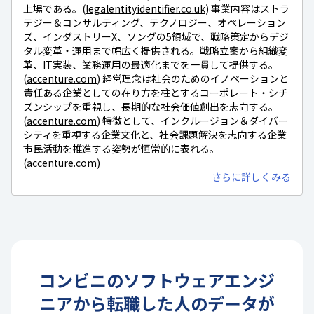
上場である。(
legalentityidentifier.co.uk
) 事業内容はストラ
テジー＆コンサルティング、テクノロジー、オペレーション
ズ、インダストリーX、ソングの5領域で、戦略策定からデジ
タル変革・運用まで幅広く提供される。戦略立案から組織変
革、IT実装、業務運用の最適化までを一貫して提供する。
(
accenture.com
) 経営理念は社会のためのイノベーションと
責任ある企業としての在り方を柱とするコーポレート・シチ
ズンシップを重視し、長期的な社会価値創出を志向する。
(
accenture.com
) 特徴として、インクルージョン＆ダイバー
シティを重視する企業文化と、社会課題解決を志向する企業
市民活動を推進する姿勢が恒常的に表れる。
(
accenture.com
)
さらに詳しくみる
コンビニ
の
ソフトウェアエンジ
ニア
から転職した人のデータが