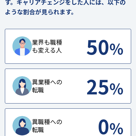
す。キャリアチェンジをした人には、以下の
ような割合が見られます。
50
%
業界も職種
も変える人
25
%
異業種への
転職
0
%
異職種への
転職