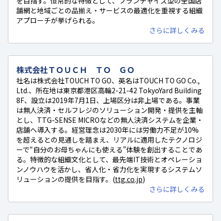
を目指す。恒常的な特徴として、フランチャイズ型の全国店
舗網と地域ごとの品揃え・サービスの最適化を重視する組織
アプローチが挙げられる。
さらに詳しくみる
株式会社ＴＯＵＣＨ ＴＯ ＧＯ
社名は株式会社TOUCH TO GO、英名はTOUCH TO GO Co.,
Ltd.、所在地は東京都港区高輪2-21-42 TokyoYard Building
8F、設立は2019年7月1日、上場区分は非上場である。事業
は無人決済・セルフレジのソリューション開発・提供を主軸
とし、TTG-SENSE MICROなどの無人決済システムを企業・
店舗へ導入する。経営理念は2030年には労働力不足が10%
を超えるとの見通しを踏まえ、リアルに適用したテクノロジ
ーで“自分のお母ちゃんにも使える”体験を創出することであ
る。特徴的な組織文化として、最先端IT技術とオペレーショ
ンノウハウを活かし、省人化・省力化を実現するシステムソ
リューションの提供を目指す。(
ttg.co.jp
)
さらに詳しくみる