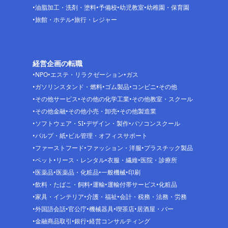
油脂加工・洗剤・塗料
予備校
幼児教室
幼稚園・保育園
旅館・ホテル
旅行・レジャー
経営企画の転職
NPO
エステ・リラクゼーション
ガス
ガソリンスタンド・燃料
ゴム製品
コンビニ
その他
その他サービス
その他の化学工業
その他教室・スクール
その他金融
その他小売・卸売
その他製造業
ソフトウェア・SI
デザイン・製作
パソコンスクール
パルプ・紙
ビル管理・オフィスサポート
ファーストフード
ファッション・洋服
プラスチック製品
ペット
リース・レンタル
衣服・繊維
医院・診療所
医薬品
医薬品・化粧品
一般機械
印刷
飲料・たばこ・飼料
運輸
運輸付帯サービス
化粧品
家具・インテリア
介護・福祉
会計・税務・法務・労務
外国語会話
官公庁
機械器具
喫茶店
居酒屋・バー
金融商品取引
銀行
経営コンサルティング