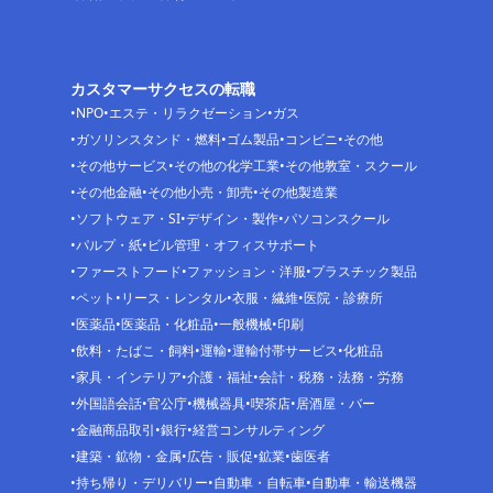
カスタマーサクセスの転職
NPO
エステ・リラクゼーション
ガス
ガソリンスタンド・燃料
ゴム製品
コンビニ
その他
その他サービス
その他の化学工業
その他教室・スクール
その他金融
その他小売・卸売
その他製造業
ソフトウェア・SI
デザイン・製作
パソコンスクール
パルプ・紙
ビル管理・オフィスサポート
ファーストフード
ファッション・洋服
プラスチック製品
ペット
リース・レンタル
衣服・繊維
医院・診療所
医薬品
医薬品・化粧品
一般機械
印刷
飲料・たばこ・飼料
運輸
運輸付帯サービス
化粧品
家具・インテリア
介護・福祉
会計・税務・法務・労務
外国語会話
官公庁
機械器具
喫茶店
居酒屋・バー
金融商品取引
銀行
経営コンサルティング
建築・鉱物・金属
広告・販促
鉱業
歯医者
持ち帰り・デリバリー
自動車・自転車
自動車・輸送機器