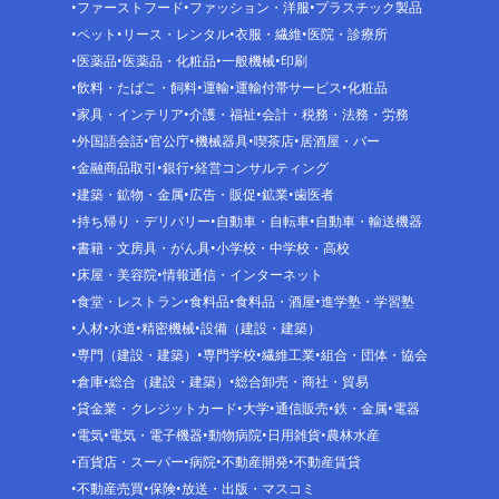
ファーストフード
ファッション・洋服
プラスチック製品
ペット
リース・レンタル
衣服・繊維
医院・診療所
医薬品
医薬品・化粧品
一般機械
印刷
飲料・たばこ・飼料
運輸
運輸付帯サービス
化粧品
家具・インテリア
介護・福祉
会計・税務・法務・労務
外国語会話
官公庁
機械器具
喫茶店
居酒屋・バー
金融商品取引
銀行
経営コンサルティング
建築・鉱物・金属
広告・販促
鉱業
歯医者
持ち帰り・デリバリー
自動車・自転車
自動車・輸送機器
書籍・文房具・がん具
小学校・中学校・高校
床屋・美容院
情報通信・インターネット
食堂・レストラン
食料品
食料品・酒屋
進学塾・学習塾
人材
水道
精密機械
設備（建設・建築）
専門（建設・建築）
専門学校
繊維工業
組合・団体・協会
倉庫
総合（建設・建築）
総合卸売・商社・貿易
貸金業・クレジットカード
大学
通信販売
鉄・金属
電器
電気
電気・電子機器
動物病院
日用雑貨
農林水産
百貨店・スーパー
病院
不動産開発
不動産賃貸
不動産売買
保険
放送・出版・マスコミ