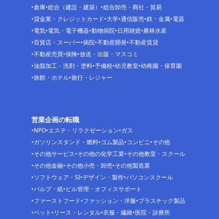
倉庫
総合（建設・建築）
総合卸売・商社・貿易
貸金業・クレジットカード
大学
通信販売
鉄・金属
電器
電気
電気・電子機器
動物病院
日用雑貨
農林水産
百貨店・スーパー
病院
不動産開発
不動産賃貸
不動産売買
保険
放送・出版・マスコミ
油脂加工・洗剤・塗料
予備校
幼児教室
幼稚園・保育園
旅館・ホテル
旅行・レジャー
営業企画の転職
NPO
エステ・リラクゼーション
ガス
ガソリンスタンド・燃料
ゴム製品
コンビニ
その他
その他サービス
その他の化学工業
その他教室・スクール
その他金融
その他小売・卸売
その他製造業
ソフトウェア・SI
デザイン・製作
パソコンスクール
パルプ・紙
ビル管理・オフィスサポート
ファーストフード
ファッション・洋服
プラスチック製品
ペット
リース・レンタル
衣服・繊維
医院・診療所