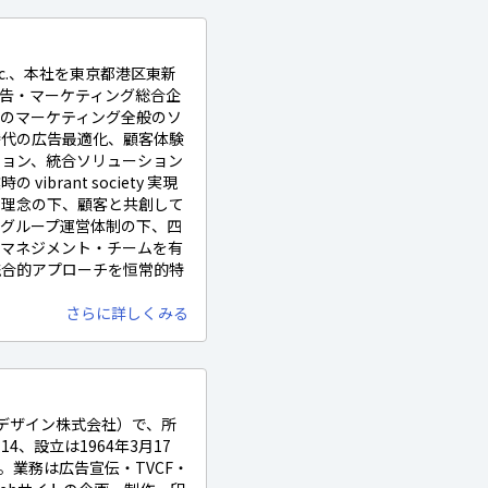
Inc.、本社を東京都港区東新
の広告・マーケティング総合企
のマーケティング全般のソ
時代の広告最適化、顧客体験
ション、統合ソリューション
brant society 実現
営理念の下、顧客と共創して
グループ運営体制の下、四
・マネジメント・チームを有
統合的アプローチを恒常的特
さらに詳しくみる
（TDKデザイン株式会社）で、所
4、設立は1964年3月17
％。業務は広告宣伝・TVCF・