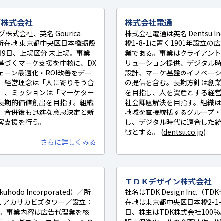
グ株式会社
株式会社電通
株式会社、英名 Gourica
株式会社電通は英名 Dentsu 
d.、本社所在地 東京都中央区日本橋蛎殻
橋1-8-1に置く1901年設立
年1月9日、上場区分 未上場。事業
業である。事業はクライアント
基づくマーケ支援を中核に、DX
リューション提供、デジタル
ーン最適化・ROI改善をデー
設計、マーケ基盤のイノベー
。経営理念は「人に寄りそう合
の提供を含む。長期方針は創業時の vi
」、ミッションは「マーケター
を目指し、人を資産とする経
長期的価値創出を目指す。組織
社会課題解決を目指す。組織は
、合併後も迅速な意思決定と新
地域を直接統括するグループ
客支援を行う。
し、デジタル時代に適合した
徴とする。 (
dentsu.co.jp
)
さらに詳しくみる
ＴＤＫデザイン株式会社
odo Incorporated）／所
社名はTDK Design Inc.
-1 アカサカビズタワー／設立：
在地は東京都中央区日本橋2-1-1
場。事業内容は広告代理業を核
日、株主はTDK株式会社100