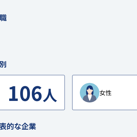
職
別
106
人
女性
表的な企業