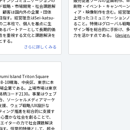
ティングコミュニケーションの
販売促進ツールの企画制作、W
ド戦略・市場開発・社会課題解
刷物・イベント・キャンペー
。顧客は国内外の企業・団体
ィア・映像制作を含む。経営理
す。経営理念はSei-katsu-
上培ったコミュニケーション
ershipの二本柱で、個人を基点に生
ること。特徴はグローバル戦略・
あるパートナーとして長期的価
ザイン等を総合的に手掛け、多
性を重視する文化と課題解決を
力を活かす点である。 (
design
とする。
さらに詳しくみる
sland Triton Square
F）1-8-10晴海、中央区、東京に本
上場企業である。上場市場は東京
柄コード2130。事業はウェブ
合、ソーシャルメディアマーケ
援、ウェブ戦略/UX設計な
ティング推進を総合的に支援す
Pで心豊かな社会を創ることで、
のクリエイターの力で社会課題解決
指す。恒常的特徴として、超会