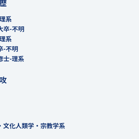
歴
-理系
大卒-不明
-理系
卒-不明
修士-理系
攻
・文化人類学・宗教学系