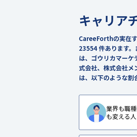
キャリア
CareeForth
23554 件ありま
は、ゴウリカマーケ
式会社、株式会社メ
は、以下のような割
業界も職種
も変える人