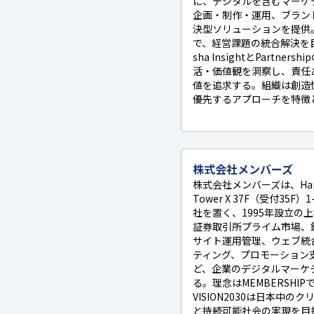
に、デジタルを含むマーケ
企画・制作・運用、ブラン
決型ソリューションを提供
で、経営課題の統合解決を目指
sha InsightとPartn
活・価値観を洞察し、責任
値を追求する。組織は創造
優先するアプローチを特徴
株式会社メンバーズ
株式会社メンバーズは、Harumi I
Tower X 37F（受付35
社を置く、1995年設立の
証券取引所プライム市場、銘
サイト運用管理、ウェブ統
ティング、プロモーション支
ど、企業のデジタルマーケ
る。理念はMEMBERSHI
VISION2030は日本中
と持続可能社会の実現を目