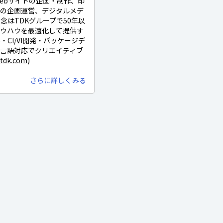
ebサイトの企画・制作、印
ンの企画運営、デジタルメデ
念はTDKグループで50年以
ノウハウを最適化して提供す
CI/VI開発・パッケージデ
言語対応でクリエイティブ
.tdk.com
)
さらに詳しくみる