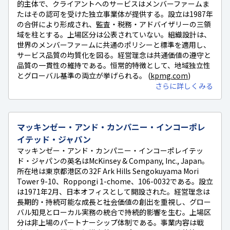
的主体で、クライアントへのサービスはメンバーファームま
たはその認可を受けた独立事業体が提供する。設立は1987年
の合併により形成され、監査・税務・アドバイザリーの三領
域を柱とする。上場区分は公表されていない。組織設計は、
世界のメンバーファームに共通のポリシーと標準を適用し、
サービス品質の均質化を図る。経営理念は共通価値の遵守と
品質の一貫性の維持である。恒常的特徴として、地域独立性
とグローバル基準の両立が挙げられる。 (
kpmg.com
)
さらに詳しくみる
マッキンゼー・アンド・カンパニー・インコーポレ
イテッド・ジャパン
マッキンゼー・アンド・カンパニー・インコーポレイテッ
ド・ジャパンの英名はMcKinsey & Company, Inc., Japan。
所在地は東京都港区の32F Ark Hills Sengokuyama Mori
Tower 9-10、Roppongi 1-chome、106-0032である。設立
は1971年2月、日本オフィスとして開設された。経営理念は
長期的・持続可能な成長と社会価値の創出を重視し、グロー
バル知見とローカル実務の統合で持続的影響を生む。上場区
分は非上場のパートナーシップ体制である。事業内容は戦