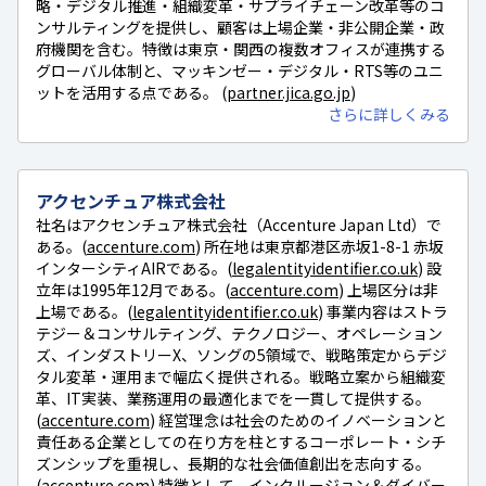
略・デジタル推進・組織変革・サプライチェーン改革等のコ
ンサルティングを提供し、顧客は上場企業・非公開企業・政
府機関を含む。特徴は東京・関西の複数オフィスが連携する
グローバル体制と、マッキンゼー・デジタル・RTS等のユニ
ットを活用する点である。 (
partner.jica.go.jp
)
さらに詳しくみる
アクセンチュア株式会社
社名はアクセンチュア株式会社（Accenture Japan Ltd）で
ある。(
accenture.com
) 所在地は東京都港区赤坂1-8-1 赤坂
インターシティAIRである。(
legalentityidentifier.co.uk
) 設
立年は1995年12月である。(
accenture.com
) 上場区分は非
上場である。(
legalentityidentifier.co.uk
) 事業内容はストラ
テジー＆コンサルティング、テクノロジー、オペレーション
ズ、インダストリーX、ソングの5領域で、戦略策定からデジ
タル変革・運用まで幅広く提供される。戦略立案から組織変
革、IT実装、業務運用の最適化までを一貫して提供する。
(
accenture.com
) 経営理念は社会のためのイノベーションと
責任ある企業としての在り方を柱とするコーポレート・シチ
ズンシップを重視し、長期的な社会価値創出を志向する。
(
accenture.com
) 特徴として、インクルージョン＆ダイバー