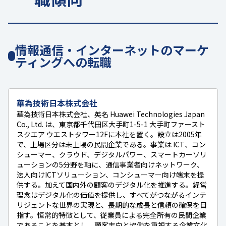
情報通信・インターネットのマーケ
ティングへの転職
華為技術日本株式会社
華為技術日本株式会社、英名 Huawei Technologies Japan
Co., Ltd. は、東京都千代田区大手町1-5-1 大手町ファースト
スクエア ウエストタワー12Fに本社を置く。設立は2005年
で、上場区分は未上場の民間企業である。事業は ICT、コン
シューマー、クラウド、デジタルパワー、スマートカーソリ
ューションの5分野を軸に、通信事業者向けネットワーク、
法人向けICTソリューション、コンシューマー向け端末を提
供する。加えて国内外の顧客のデジタル化を推進する。経営
理念はデジタル化の価値を提供し、すべてがつながるインテ
リジェントな世界の実現と、長期的な成長と信頼の確保を目
指す。恒常的特徴として、従業員による完全所有の民間企業
であることを基本とし、顧客志向と協働を重視する企業文化