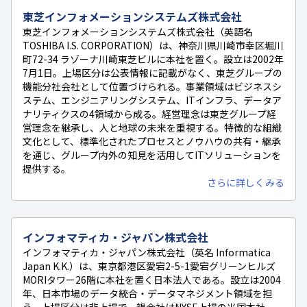
東芝インフォメーションシステムズ株式会社
東芝インフォメーションシステムズ株式会社（英語名
TOSHIBA I.S. CORPORATION）は、神奈川県川崎市幸区堀川
町72-34 ラゾーナ川崎東芝ビルに本社を置く。設立は2002年
7月1日。上場区分は公表情報に記載がなく、東芝グループの
機能分社会社として位置づけられる。事業領域はビジネスシ
ステム、エンジニアリングシステム、ITインフラ、データア
ナリティクスの4領域から成る。経営理念は東芝グループ経
営理念を継承し、人と地球の未来を重視する。特徴的な組織
文化として、標準化されたプロセスとノウハウの共有・継承
を通じ、グループ内外の知見を活用してITソリューションを
提供する。
さらに詳しくみる
インフォマティカ・ジャパン株式会社
インフォマティカ・ジャパン株式会社（英名 Informatica
Japan K.K.）は、東京都港区愛宕2-5-1愛宕グリーンヒルズ
MORIタワー26階に本社を置く日本法人である。設立は2004
年、日本市場のデータ統合・データマネジメント領域を担
う。上場区分は非上場で、親会社はNYSE上場の米国本社