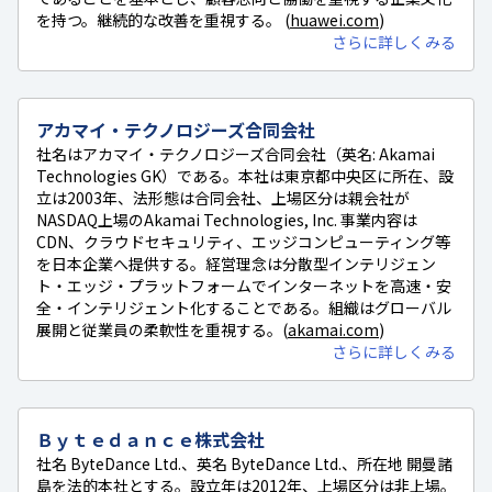
を持つ。継続的な改善を重視する。 (
huawei.com
)
さらに詳しくみる
アカマイ・テクノロジーズ合同会社
社名はアカマイ・テクノロジーズ合同会社（英名: Akamai
Technologies GK）である。本社は東京都中央区に所在、設
立は2003年、法形態は合同会社、上場区分は親会社が
NASDAQ上場のAkamai Technologies, Inc. 事業内容は
CDN、クラウドセキュリティ、エッジコンピューティング等
を日本企業へ提供する。経営理念は分散型インテリジェン
ト・エッジ・プラットフォームでインターネットを高速・安
全・インテリジェント化することである。組織はグローバル
展開と従業員の柔軟性を重視する。(
akamai.com
)
さらに詳しくみる
Ｂｙｔｅｄａｎｃｅ株式会社
社名 ByteDance Ltd.、英名 ByteDance Ltd.、所在地 開曼諸
島を法的本社とする。設立年は2012年、上場区分は非上場。