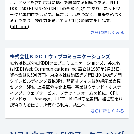
し、アジアを含む広域に拠点を展開する組織である。NTT
DOCOMO BUSINESSはNTTの全額子会社であり、ネットワ
ークと専門性を活かす。理念は「心をつなぐ、未来を形づく
る」であり、技術力を通じて人と社会の繁栄を目指す。
(
ntt.com
)
さらに詳しくみる
株式会社ＫＤＤＩウェブコミュニケーションズ
社名は株式会社KDDIウェブコミュニケーションズ、英文名
はKDDI Web Communications Inc. 設立は1987年2月25日、
資本金は6,500万円。東京本社は港区虎ノ門2-10-1の虎ノ門
ツインビルディング西棟3階、那覇オフィスは沖縄産業支援
センター5階。上場区分は非上場。事業はクラウド・ホステ
ィング、ウェブサービス、プラットフォームを核に、CPI、
ジンドゥー、Vonage、UJET、MiiTel等を展開。経営理念は
技術の力を信じ、所有から利用、共生へ。
さらに詳しくみる