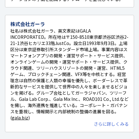
株式会社ガーラ
社名は株式会社ガーラ、英文表記はGALA
INCORPORATED。所在地は〒150-8510東京都渋谷区渋谷2-
21-1渋谷ヒカリエ33階JustCo。設立日1993年9月3日。上場
区分は東京証券取引所スタンダード市場上場。事業内容はス
マートフォンアプリの開発・運営サポート・サービス提供、
オンラインゲームの開発・運営サポート・サービス提供、ク
ラウド関連、ツリーハウスリゾートの開発・運営、HTML5
ゲーム、ブロックチェーン関連、VFX等を中核とする。経営
理念は自然の保護と人類の幸福を優先し、ボーダーレスで革
新的なサービスを提供して世界中の人々を楽しませるビジョ
ンを掲げる。グループ会社としてガーラジャパン、ツリーフ
ル、Gala Lab Corp.、Gala Mix Inc.、ROAD101 Co., Ltd.など
を擁し、海外連携を推進している。コーポレート・ガバナン
スを重視し、情報開示と内部統制の整備の進展を図る。
(
gala.biz
)
さらに詳しくみる