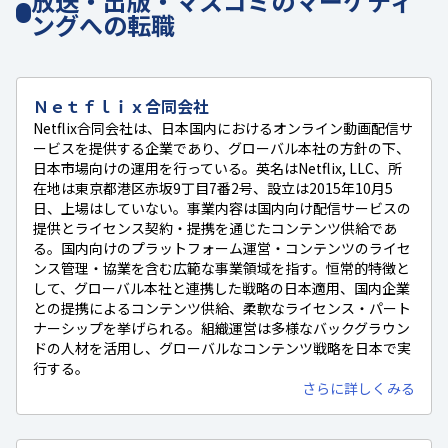
放送・出版・マスコミのマーケティ
ングへの転職
Ｎｅｔｆｌｉｘ合同会社
Netflix合同会社は、日本国内におけるオンライン動画配信サ
ービスを提供する企業であり、グローバル本社の方針の下、
日本市場向けの運用を行っている。英名はNetflix, LLC、所
在地は東京都港区赤坂9丁目7番2号、設立は2015年10月5
日、上場はしていない。事業内容は国内向け配信サービスの
提供とライセンス契約・提携を通じたコンテンツ供給であ
る。国内向けのプラットフォーム運営・コンテンツのライセ
ンス管理・協業を含む広範な事業領域を指す。恒常的特徴と
して、グローバル本社と連携した戦略の日本適用、国内企業
との提携によるコンテンツ供給、柔軟なライセンス・パート
ナーシップを挙げられる。組織運営は多様なバックグラウン
ドの人材を活用し、グローバルなコンテンツ戦略を日本で実
行する。
さらに詳しくみる