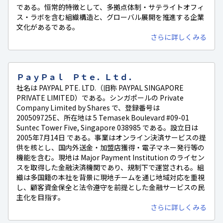
である。恒常的特徴として、多拠点体制・サテライトオフィ
ス・ラボを含む組織構造と、グローバル展開を推進する企業
文化があるである。
さらに詳しくみる
ＰａｙＰａｌ Ｐｔｅ．Ｌｔｄ．
社名は PAYPAL PTE. LTD.（旧称 PAYPAL SINGAPORE
PRIVATE LIMITED）である。シンガポールの Private
Company Limited by Shares で、登録番号は
200509725E、所在地は 5 Temasek Boulevard #09-01
Suntec Tower Five, Singapore 038985 である。設立日は
2005年7月14日 である。事業はオンライン決済サービスの提
供を核とし、国内外送金・加盟店獲得・電子マネー発行等の
機能を含む。現地は Major Payment Institution のライセン
スを取得した金融決済機関であり、規制下で運営される。組
織は多国籍の本社を背景に現地チームを通じ地域対応を重視
し、顧客資金保全と法令遵守を前提とした金融サービスの民
主化を目指す。
さらに詳しくみる