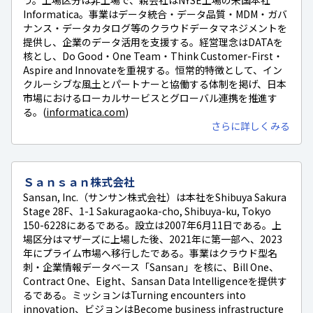
Informatica。事業はデータ統合・データ品質・MDM・ガバ
ナンス・データカタログ等のクラウドデータマネジメントを
提供し、企業のデータ活用を支援する。経営理念はDATAを
核とし、Do Good・One Team・Think Customer-First・
Aspire and Innovateを重視する。恒常的特徴として、イン
クルーシブな風土とパートナーと協働する体制を掲げ、日本
市場におけるローカルサービスとグローバル連携を推進す
る。(
informatica.com
)
さらに詳しくみる
Ｓａｎｓａｎ株式会社
Sansan, Inc.（サンサン株式会社）は本社をShibuya Sakura
Stage 28F、1-1 Sakuragaoka-cho, Shibuya-ku, Tokyo
150-6228にあるである。設立は2007年6月11日である。上
場区分はマザーズに上場した後、2021年に第一部へ、2023
年にプライム市場へ移行したである。事業はクラウド型名
刺・企業情報データベース「Sansan」を核に、Bill One、
Contract One、Eight、Sansan Data Intelligenceを提供す
るである。ミッションはTurning encounters into
innovation、ビジョンはBecome business infrastructure