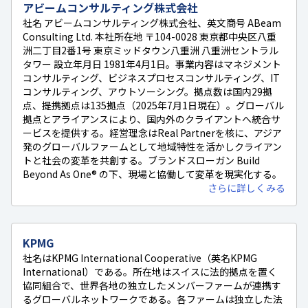
アビームコンサルティング株式会社
社名 アビームコンサルティング株式会社、英文商号 ABeam
Consulting Ltd. 本社所在地 〒104-0028 東京都中央区八重
洲二丁目2番1号 東京ミッドタウン八重洲 八重洲セントラル
タワー 設立年月日 1981年4月1日。事業内容はマネジメント
コンサルティング、ビジネスプロセスコンサルティング、IT
コンサルティング、アウトソーシング。拠点数は国内29拠
点、提携拠点は135拠点（2025年7月1日現在）。グローバル
拠点とアライアンスにより、国内外のクライアントへ統合サ
ービスを提供する。経営理念はReal Partnerを核に、アジア
発のグローバルファームとして地域特性を活かしクライアン
トと社会の変革を共創する。ブランドスローガン Build
Beyond As One® の下、現場と協働して変革を現実化する。
さらに詳しくみる
KPMG
社名はKPMG International Cooperative（英名KPMG
International）である。所在地はスイスに法的拠点を置く
協同組合で、世界各地の独立したメンバーファームが連携す
るグローバルネットワークである。各ファームは独立した法