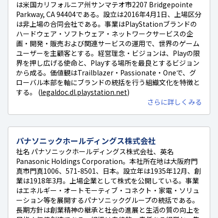
は米国カリフォルニア州サンマテオ市2207 Bridgepointe
Parkway, CA 94404である。設立は2016年4月1日、上場区分
は非上場の合同会社である。事業はPlayStationブランドの
ハードウェア・ソフトウェア・ネットワークサービスの企
画・開発・販売および関連サービスの運用で、世界のゲーム
ユーザーを主顧客とする。経営理念・ビジョンは、Playの限
界を押し広げる使命と、Playする場所を最良とするビジョン
から成る。価値観はTrailblazer・Passionate・Oneで、グ
ローバル本部を軸にブランドの統括を行う組織文化を特徴と
する。 (
legaldoc.dl.playstation.net
)
さらに詳しくみる
パナソニックホールディングス株式会社
社名 パナソニックホールディングス株式会社、英名
Panasonic Holdings Corporation。本社所在地は大阪府門
真市門真1006、571-8501、日本。設立年は1935年12月、創
業は1918年3月。上場企業として株式を公開している。事業
はエネルギー・オートモーティブ・コネクト・家電・ソリュ
ーション等を展開するパナソニックグループの統括である。
長期方針は創業精神の継承と社会の進展と生活の質の向上を