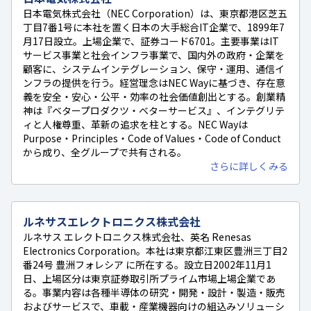
日本電気株式会社（NEC Corporation）は、東京都港区芝五
丁目7番1号に本社を置く日本の大手総合IT企業で、1899年7
月17日設立。上場企業で、証券コード6701。主要事業はIT
サービス事業と社会インフラ事業で、国内外の政府・企業を
顧客に、システムインテグレーション、保守・運用、通信イ
ンフラの提供を行う。経営理念はNEC Wayに基づき、存在意
義を安全・安心・公平・効率の社会価値創出とする。創業精
神は『ベタープロダクツ・ベターサービス』、インテグリテ
ィと人権尊重、革新の追求を柱とする。NEC Wayは
Purpose・Principles・Code of Values・Code of Conduct
から成り、全グループで共有される。
さらに詳しくみる
ルネサスエレクトロニクス株式会社
ルネサス エレクトロニクス株式会社、英名 Renesas
Electronics Corporation。本社は東京都江東区豊洲三丁目2
番24号 豊洲フォレシア に所在する。設立日2002年11月1
日、上場区分は東京証券取引所プライム市場上場企業であ
る。事業内容は各種半導体の研究・開発・設計・製造・販売
およびサービスで、車載・産業機器向けの組込みソリューシ