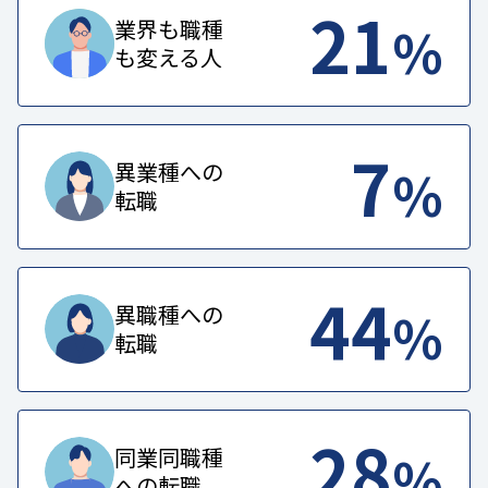
21
%
業界も職種
も変える人
7
%
異業種への
転職
44
%
異職種への
転職
28
%
同業同職種
への転職