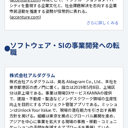
シティを重視する企業文化と、社会課題解決を志向する企業
市民活動を推進する姿勢が恒常的に表れる。
(
accenture.com
)
さらに詳しくみる
ソフトウェア・SIの事業開発への転
職
株式会社アルダグラム
株式会社アルダグラムは、英名 Aldagram Co., Ltd.、本社を
東京都港区の虎ノ門に置く。設立は2019年5月8日、上場区
分は非上場である。事業は現場DXサービスKANNAの提供
で、建設・不動産・製造などノンデスクワーク領域の生産性
向上を目的とするプロジェクト管理アプリである。ミッショ
ンはUnlock Your Value.で、現場の潜在能力を引き出す長期
方針を掲げる。組織は東京を拠点にグローバル展開を進め、
アジアを中心に事業を拡大する現場の事務・移動・コミュニ
ケーションの手間を削減するアプローチを重視している。