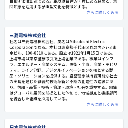
目指す価値創造である。組織は自律的・責任ある経営と、集
団知恵を活用する参画型文化を特徴とする。
さらに詳しくみる
三菱電機株式会社
社名は三菱電機株式会社、英名はMitsubishi Electric
Corporationである。本社は東京都千代田区丸の内2-7-3 東
京ビル、100-8310にある。設立は1921年1月15日である。
上場市場は東京証券取引所上場企業である。事業はインフ
ラ、エネルギー・産業システム、防衛・宇宙、産業・モビリ
ティ、ライフ分野、デジタルイノベーションを核とする製
品・ソリューションを提供する。経営理念は持続可能な社会
の実現を通じた継続的技術革新と不断の創造性の追求にあ
り、信頼・品質・技術・倫理・環境・社会を重視する。組織
はグローバル展開を前提とした体制で、地域拠点と機能部門
を統合した組織を採用している。
さらに詳しくみる
日本電気株式会社