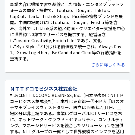
事業内容は機械学習を基盤とした情報・エンタメプラットフ
ォームの開発・提供で、Toutiao、Douyin、TikTok、
CapCut、Lark、TikTok Shop、Pico等の複数ブランドを展
開。中国市場向けにはToutiao、Douyin、Feishu 等を含
み、海外ではTikTok系の短尺動画・クリエイター支援を中心
に世界約120都市でサービスを提供する。経営理念
は“Inspire Creativity, Enrich Life”であり、文化
は“ByteStyles”と呼ばれる価値観で統一され、Always Day
1、Grow Together、Be Candid and Clear等の行動指針を
重視する。
さらに詳しくみる
ＮＴＴドコモビジネス株式会社
社名はNTT DOCOMO BUSINESS, Inc.（日本語表記：NTTド
コモビジネス株式会社）、本社は東京都千代田区大手町のオ
テマチプレイスウェストタワー、設立は1999年7月1日、上
場区分は非上場である。事業はグローバルICTサービスを核
に、ネットワーク・クラウド・セキュリティ、コンサルティ
ング、マネージドサービスを統合したソリューションを提供
する。NTTグループの一翼として世界規模のインフラを活用