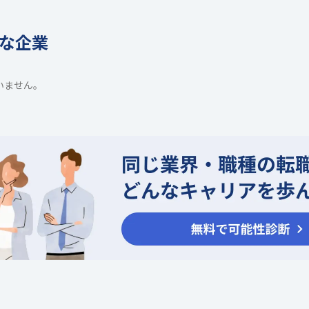
な企業
いません。