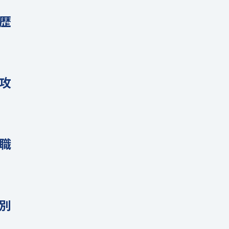
歴
攻
職
別