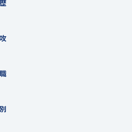
歴
攻
職
別