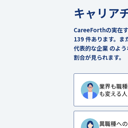
キャリア
CareeForth
139 件あります。
代表的な企業 のよ
割合が見られます。
業界も職種
も変える人
異職種への