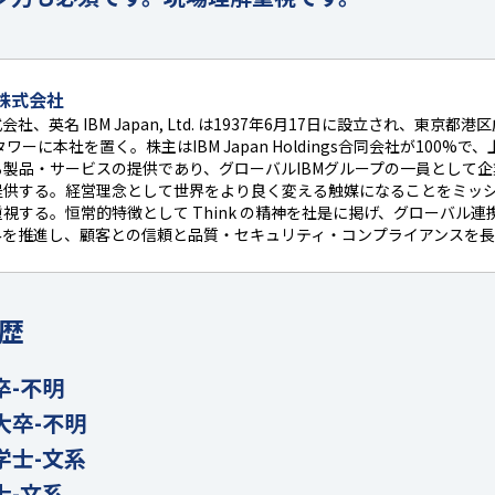
株式会社
、英名 IBM Japan, Ltd. は1937年6月17日に設立され、東京都
ーに本社を置く。株主はIBM Japan Holdings合同会社が100%
製品・サービスの提供であり、グローバルIBMグループの一員として
提供する。経営理念として世界をより良く変える触媒になることをミッ
視する。恒常的特徴として Think の精神を社是に掲げ、グローバル
みを推進し、顧客との信頼と品質・セキュリティ・コンプライアンスを
歴
卒-不明
大卒-不明
学士-文系
士-文系