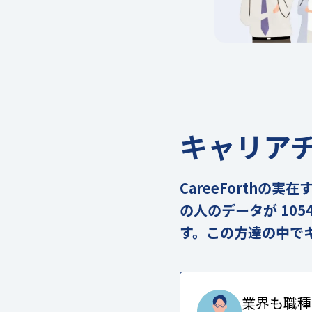
キャリア
CareeForth
の人のデータが 105
す。この方達の中で
業界も職種