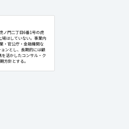
港区虎ノ門二丁目6番1号の虎
で、上場はしていない。事業内
企業・官公庁・金融機関な
ションとし、長期的には顧
連携を活かしたコンサル・ク
長期方針とする。