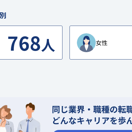
別
768
人
女性