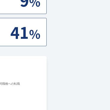
%
41
%