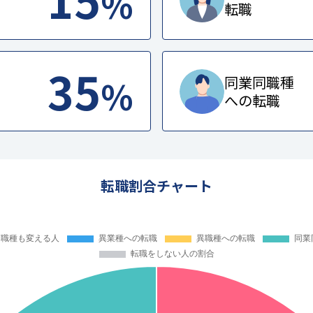
%
転職
35
%
同業同職種
への転職
転職割合チャート