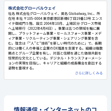
株式会社グローバルウェイ
社名 株式会社グローバルウェイ、英名 Globalway, Inc.、所
在地 本社 〒105-0004 東京都港区新橋6丁目19番13号 エンス
イテ御成門５階、設立 2004年10月、上場区分 グロース市場
へ上場移行（2022年4月4日）。事業は五つの領域を軸に展
開し、プラットフォーム事業・セールスフォース事業・メデ
ィア事業・リクルーティング事業・シェアリング事業を含
む。理念は「“人”と“技術”を新しい時代のために」で、長期
的には働く人の幸福と企業のDX推進を支援する。組織は複数
拠点とグループ企業を有し、対話と信頼を通じた価値共創を
恒常的な文化としている。デジタル・トランスフォーメーシ
ョンの実現を目指し、キャリアと組織の成長機会を創出する
姿勢を重視する。
さらに詳しくみる
情報通信・インターネット
の
コ