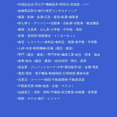
外国語会話
官公庁
機械器具
喫茶店
居酒屋・バー
金融商品取引
銀行
経営コンサルティング
建築・鉱物・金属
広告・販促
鉱業
歯医者
持ち帰り・デリバリー
自動車・自転車
自動車・輸送機器
書籍・文房具・がん具
小学校・中学校・高校
床屋・美容院
情報通信・インターネット
食堂・レストラン
食料品
食料品・酒屋
進学塾・学習塾
人材
水道
精密機械
設備（建設・建築）
専門（建設・建築）
専門学校
繊維工業
組合・団体・協会
倉庫
総合（建設・建築）
総合卸売・商社・貿易
貸金業・クレジットカード
大学
通信販売
鉄・金属
電器
電気
電気・電子機器
動物病院
日用雑貨
農林水産
百貨店・スーパー
病院
不動産開発
不動産賃貸
不動産売買
保険
放送・出版・マスコミ
油脂加工・洗剤・塗料
予備校
幼児教室
幼稚園・保育園
旅館・ホテル
旅行・レジャー