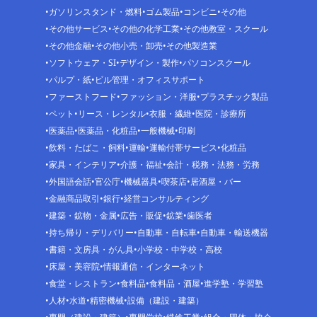
ガソリンスタンド・燃料
ゴム製品
コンビニ
その他
その他サービス
その他の化学工業
その他教室・スクール
その他金融
その他小売・卸売
その他製造業
ソフトウェア・SI
デザイン・製作
パソコンスクール
パルプ・紙
ビル管理・オフィスサポート
ファーストフード
ファッション・洋服
プラスチック製品
ペット
リース・レンタル
衣服・繊維
医院・診療所
医薬品
医薬品・化粧品
一般機械
印刷
飲料・たばこ・飼料
運輸
運輸付帯サービス
化粧品
家具・インテリア
介護・福祉
会計・税務・法務・労務
外国語会話
官公庁
機械器具
喫茶店
居酒屋・バー
金融商品取引
銀行
経営コンサルティング
建築・鉱物・金属
広告・販促
鉱業
歯医者
持ち帰り・デリバリー
自動車・自転車
自動車・輸送機器
書籍・文房具・がん具
小学校・中学校・高校
床屋・美容院
情報通信・インターネット
食堂・レストラン
食料品
食料品・酒屋
進学塾・学習塾
人材
水道
精密機械
設備（建設・建築）