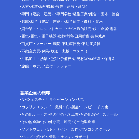
人材
水道
精密機械
設備（建設・建築）
専門（建設・建築）
専門学校
繊維工業
組合・団体・協会
倉庫
総合（建設・建築）
総合卸売・商社・貿易
貸金業・クレジットカード
大学
通信販売
鉄・金属
電器
電気
電気・電子機器
動物病院
日用雑貨
農林水産
百貨店・スーパー
病院
不動産開発
不動産賃貸
不動産売買
保険
放送・出版・マスコミ
油脂加工・洗剤・塗料
予備校
幼児教室
幼稚園・保育園
旅館・ホテル
旅行・レジャー
営業企画の転職
NPO
エステ・リラクゼーション
ガス
ガソリンスタンド・燃料
ゴム製品
コンビニ
その他
その他サービス
その他の化学工業
その他教室・スクール
その他金融
その他小売・卸売
その他製造業
ソフトウェア・SI
デザイン・製作
パソコンスクール
パルプ・紙
ビル管理・オフィスサポート