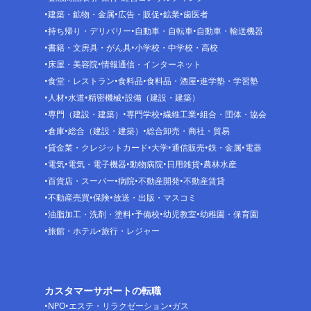
建築・鉱物・金属
広告・販促
鉱業
歯医者
持ち帰り・デリバリー
自動車・自転車
自動車・輸送機器
書籍・文房具・がん具
小学校・中学校・高校
床屋・美容院
情報通信・インターネット
食堂・レストラン
食料品
食料品・酒屋
進学塾・学習塾
人材
水道
精密機械
設備（建設・建築）
専門（建設・建築）
専門学校
繊維工業
組合・団体・協会
倉庫
総合（建設・建築）
総合卸売・商社・貿易
貸金業・クレジットカード
大学
通信販売
鉄・金属
電器
電気
電気・電子機器
動物病院
日用雑貨
農林水産
百貨店・スーパー
病院
不動産開発
不動産賃貸
不動産売買
保険
放送・出版・マスコミ
油脂加工・洗剤・塗料
予備校
幼児教室
幼稚園・保育園
旅館・ホテル
旅行・レジャー
カスタマーサポートの転職
NPO
エステ・リラクゼーション
ガス