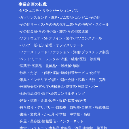
事業企画の転職
NPO
エステ・リラクゼーション
ガス
ガソリンスタンド・燃料
ゴム製品
コンビニ
その他
その他サービス
その他の化学工業
その他教室・スクール
その他金融
その他小売・卸売
その他製造業
ソフトウェア・SI
デザイン・製作
パソコンスクール
パルプ・紙
ビル管理・オフィスサポート
ファーストフード
ファッション・洋服
プラスチック製品
ペット
リース・レンタル
衣服・繊維
医院・診療所
医薬品
医薬品・化粧品
一般機械
印刷
飲料・たばこ・飼料
運輸
運輸付帯サービス
化粧品
家具・インテリア
介護・福祉
会計・税務・法務・労務
外国語会話
官公庁
機械器具
喫茶店
居酒屋・バー
金融商品取引
銀行
経営コンサルティング
建築・鉱物・金属
広告・販促
鉱業
歯医者
持ち帰り・デリバリー
自動車・自転車
自動車・輸送機器
書籍・文房具・がん具
小学校・中学校・高校
床屋・美容院
情報通信・インターネット
食堂・レストラン
食料品
食料品・酒屋
進学塾・学習塾