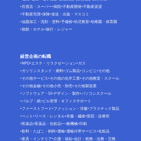
百貨店・スーパー
病院
不動産開発
不動産賃貸
不動産売買
保険
放送・出版・マスコミ
油脂加工・洗剤・塗料
予備校
幼児教室
幼稚園・保育園
旅館・ホテル
旅行・レジャー
経営企画の転職
NPO
エステ・リラクゼーション
ガス
ガソリンスタンド・燃料
ゴム製品
コンビニ
その他
その他サービス
その他の化学工業
その他教室・スクール
その他金融
その他小売・卸売
その他製造業
ソフトウェア・SI
デザイン・製作
パソコンスクール
パルプ・紙
ビル管理・オフィスサポート
ファーストフード
ファッション・洋服
プラスチック製品
ペット
リース・レンタル
衣服・繊維
医院・診療所
医薬品
医薬品・化粧品
一般機械
印刷
飲料・たばこ・飼料
運輸
運輸付帯サービス
化粧品
家具・インテリア
介護・福祉
会計・税務・法務・労務