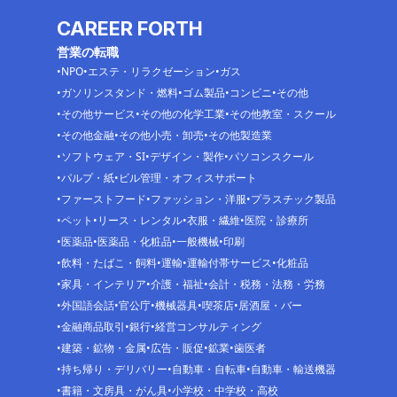
CAREER FORTH
営業の転職
NPO
エステ・リラクゼーション
ガス
ガソリンスタンド・燃料
ゴム製品
コンビニ
その他
その他サービス
その他の化学工業
その他教室・スクール
その他金融
その他小売・卸売
その他製造業
ソフトウェア・SI
デザイン・製作
パソコンスクール
パルプ・紙
ビル管理・オフィスサポート
ファーストフード
ファッション・洋服
プラスチック製品
ペット
リース・レンタル
衣服・繊維
医院・診療所
医薬品
医薬品・化粧品
一般機械
印刷
飲料・たばこ・飼料
運輸
運輸付帯サービス
化粧品
家具・インテリア
介護・福祉
会計・税務・法務・労務
外国語会話
官公庁
機械器具
喫茶店
居酒屋・バー
金融商品取引
銀行
経営コンサルティング
建築・鉱物・金属
広告・販促
鉱業
歯医者
持ち帰り・デリバリー
自動車・自転車
自動車・輸送機器
書籍・文房具・がん具
小学校・中学校・高校