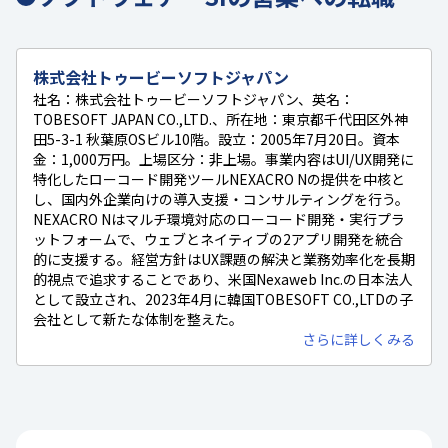
株式会社トゥービーソフトジャパン
社名：株式会社トゥービーソフトジャパン、英名：
TOBESOFT JAPAN CO.,LTD.、所在地：東京都千代田区外神
田5-3-1 秋葉原OSビル10階。設立：2005年7月20日。資本
金：1,000万円。上場区分：非上場。事業内容はUI/UX開発に
特化したローコード開発ツールNEXACRO Nの提供を中核と
し、国内外企業向けの導入支援・コンサルティングを行う。
NEXACRO Nはマルチ環境対応のローコード開発・実行プラ
ットフォームで、ウェブとネイティブの2アプリ開発を統合
的に支援する。経営方針はUX課題の解決と業務効率化を長期
的視点で追求することであり、米国Nexaweb Inc.の日本法人
として設立され、2023年4月に韓国TOBESOFT CO.,LTDの子
会社として新たな体制を整えた。
さらに詳しくみる