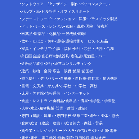
ソフトウェア・SI
デザイン・製作
パソコンスクール
パルプ・紙
ビル管理・オフィスサポート
ファーストフード
ファッション・洋服
プラスチック製品
ペット
リース・レンタル
衣服・繊維
医院・診療所
医薬品
医薬品・化粧品
一般機械
印刷
飲料・たばこ・飼料
運輸
運輸付帯サービス
化粧品
家具・インテリア
介護・福祉
会計・税務・法務・労務
外国語会話
官公庁
機械器具
喫茶店
居酒屋・バー
金融商品取引
銀行
経営コンサルティング
建築・鉱物・金属
広告・販促
鉱業
歯医者
持ち帰り・デリバリー
自動車・自転車
自動車・輸送機器
書籍・文房具・がん具
小学校・中学校・高校
床屋・美容院
情報通信・インターネット
食堂・レストラン
食料品
食料品・酒屋
進学塾・学習塾
人材
水道
精密機械
設備（建設・建築）
専門（建設・建築）
専門学校
繊維工業
組合・団体・協会
倉庫
総合（建設・建築）
総合卸売・商社・貿易
貸金業・クレジットカード
大学
通信販売
鉄・金属
電器
電気
電気・電子機器
動物病院
日用雑貨
農林水産