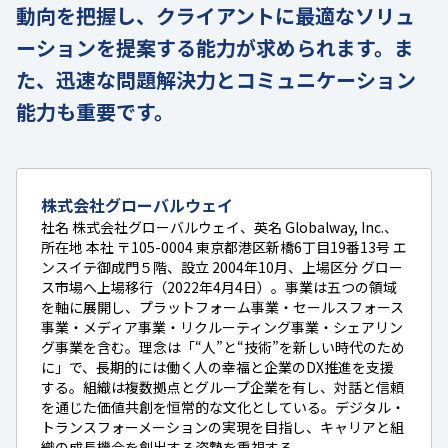
動向を把握し、クライアントに最適なソリュ
ーションを提案する能力が求められます。ま
た、迅速な問題解決力とコミュニケーション
能力も重要です。
株式会社グローバルウェイ
社名 株式会社グローバルウェイ、英名 Globalway, Inc.、
所在地 本社 〒105-0004 東京都港区新橋6丁目19番13号 エ
ンスイテ御成門５階、設立 2004年10月、上場区分 グロー
ス市場へ上場移行（2022年4月4日）。事業は五つの領域
を軸に展開し、プラットフォーム事業・セールスフォース
事業・メディア事業・リクルーティング事業・シェアリン
グ事業を含む。理念は「“人”と“技術”を新しい時代のため
に」で、長期的には働く人の幸福と企業のDX推進を支援
する。組織は複数拠点とグループ企業を有し、対話と信頼
を通じた価値共創を恒常的な文化としている。デジタル・
トランスフォーメーションの実現を目指し、キャリアと組
織の成長機会を創出する姿勢を重視する。