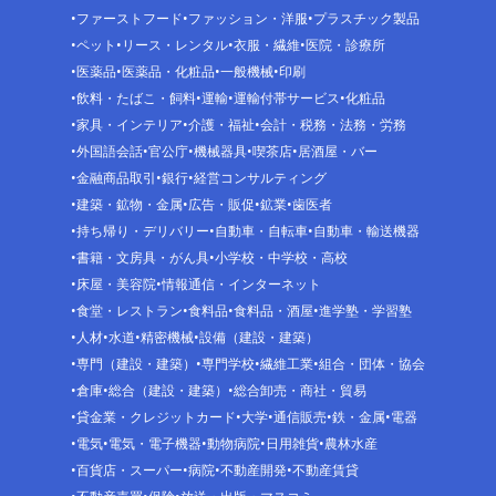
ファーストフード
ファッション・洋服
プラスチック製品
ペット
リース・レンタル
衣服・繊維
医院・診療所
医薬品
医薬品・化粧品
一般機械
印刷
飲料・たばこ・飼料
運輸
運輸付帯サービス
化粧品
家具・インテリア
介護・福祉
会計・税務・法務・労務
外国語会話
官公庁
機械器具
喫茶店
居酒屋・バー
金融商品取引
銀行
経営コンサルティング
建築・鉱物・金属
広告・販促
鉱業
歯医者
持ち帰り・デリバリー
自動車・自転車
自動車・輸送機器
書籍・文房具・がん具
小学校・中学校・高校
床屋・美容院
情報通信・インターネット
食堂・レストラン
食料品
食料品・酒屋
進学塾・学習塾
人材
水道
精密機械
設備（建設・建築）
専門（建設・建築）
専門学校
繊維工業
組合・団体・協会
倉庫
総合（建設・建築）
総合卸売・商社・貿易
貸金業・クレジットカード
大学
通信販売
鉄・金属
電器
電気
電気・電子機器
動物病院
日用雑貨
農林水産
百貨店・スーパー
病院
不動産開発
不動産賃貸