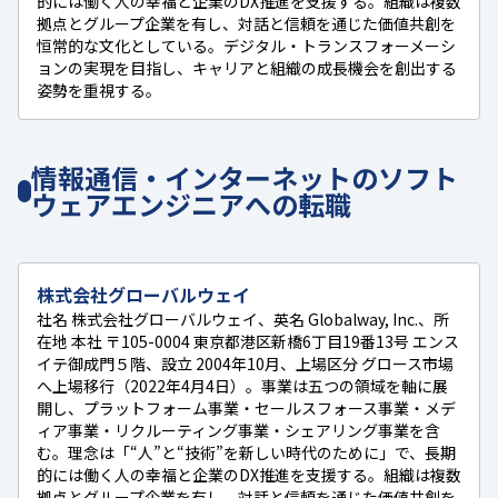
的には働く人の幸福と企業のDX推進を支援する。組織は複数
拠点とグループ企業を有し、対話と信頼を通じた価値共創を
恒常的な文化としている。デジタル・トランスフォーメーシ
ョンの実現を目指し、キャリアと組織の成長機会を創出する
姿勢を重視する。
情報通信・インターネットのソフト
ウェアエンジニアへの転職
株式会社グローバルウェイ
社名 株式会社グローバルウェイ、英名 Globalway, Inc.、所
在地 本社 〒105-0004 東京都港区新橋6丁目19番13号 エンス
イテ御成門５階、設立 2004年10月、上場区分 グロース市場
へ上場移行（2022年4月4日）。事業は五つの領域を軸に展
開し、プラットフォーム事業・セールスフォース事業・メデ
ィア事業・リクルーティング事業・シェアリング事業を含
む。理念は「“人”と“技術”を新しい時代のために」で、長期
的には働く人の幸福と企業のDX推進を支援する。組織は複数
拠点とグループ企業を有し、対話と信頼を通じた価値共創を