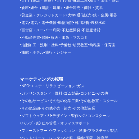
専門（建設・建築）
専門学校
繊維工業
組合・団体・協会
倉庫
総合（建設・建築）
総合卸売・商社・貿易
貸金業・クレジットカード
大学
通信販売
鉄・金属
電器
電気
電気・電子機器
動物病院
日用雑貨
農林水産
百貨店・スーパー
病院
不動産開発
不動産賃貸
不動産売買
保険
放送・出版・マスコミ
油脂加工・洗剤・塗料
予備校
幼児教室
幼稚園・保育園
旅館・ホテル
旅行・レジャー
マーケティングの転職
NPO
エステ・リラクゼーション
ガス
ガソリンスタンド・燃料
ゴム製品
コンビニ
その他
その他サービス
その他の化学工業
その他教室・スクール
その他金融
その他小売・卸売
その他製造業
ソフトウェア・SI
デザイン・製作
パソコンスクール
パルプ・紙
ビル管理・オフィスサポート
ファーストフード
ファッション・洋服
プラスチック製品
ペット
リース・レンタル
衣服・繊維
医院・診療所