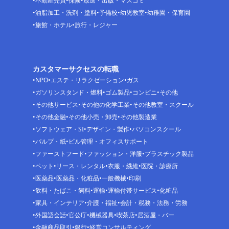
不動産売買
保険
放送・出版・マスコミ
油脂加工・洗剤・塗料
予備校
幼児教室
幼稚園・保育園
旅館・ホテル
旅行・レジャー
カスタマーサクセスの転職
NPO
エステ・リラクゼーション
ガス
ガソリンスタンド・燃料
ゴム製品
コンビニ
その他
その他サービス
その他の化学工業
その他教室・スクール
その他金融
その他小売・卸売
その他製造業
ソフトウェア・SI
デザイン・製作
パソコンスクール
パルプ・紙
ビル管理・オフィスサポート
ファーストフード
ファッション・洋服
プラスチック製品
ペット
リース・レンタル
衣服・繊維
医院・診療所
医薬品
医薬品・化粧品
一般機械
印刷
飲料・たばこ・飼料
運輸
運輸付帯サービス
化粧品
家具・インテリア
介護・福祉
会計・税務・法務・労務
外国語会話
官公庁
機械器具
喫茶店
居酒屋・バー
金融商品取引
銀行
経営コンサルティング