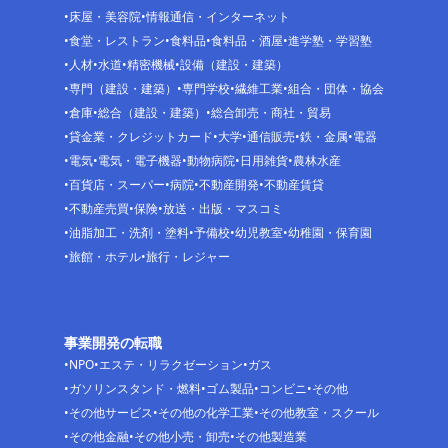
床屋・美容院
情報通信・インターネット
食堂・レストラン
食料品
食料品・酒屋
進学塾・学習塾
人材
水道
精密機械
設備（建設・建築）
専門（建設・建築）
専門学校
繊維工業
組合・団体・協会
倉庫
総合（建設・建築）
総合卸売・商社・貿易
貸金業・クレジットカード
大学
通信販売
鉄・金属
電器
電気
電気・電子機器
動物病院
日用雑貨
農林水産
百貨店・スーパー
病院
不動産開発
不動産賃貸
不動産売買
保険
放送・出版・マスコミ
油脂加工・洗剤・塗料
予備校
幼児教室
幼稚園・保育園
旅館・ホテル
旅行・レジャー
事業開発の転職
NPO
エステ・リラクゼーション
ガス
ガソリンスタンド・燃料
ゴム製品
コンビニ
その他
その他サービス
その他の化学工業
その他教室・スクール
その他金融
その他小売・卸売
その他製造業