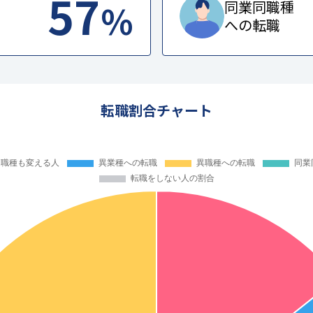
57
%
同業同職種
への転職
転職割合チャート