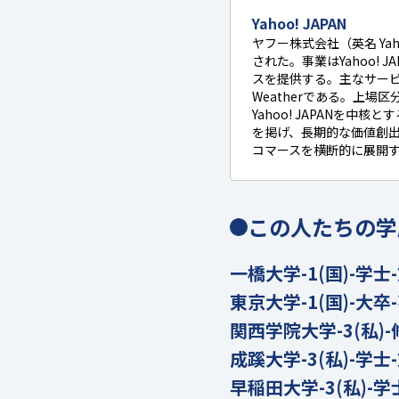
Yahoo! JAPAN
ヤフー株式会社（英名 Yaho
された。事業はYahoo!
スを提供する。主なサービスはYaho
Weatherである。上場
Yahoo! JAPANを
を掲げ、長期的な価値創出を
コマースを横断的に展開
この人たちの学
一橋大学-1(国)-学士
東京大学-1(国)-大卒
関西学院大学-3(私)-
成蹊大学-3(私)-学士
早稲田大学-3(私)-学