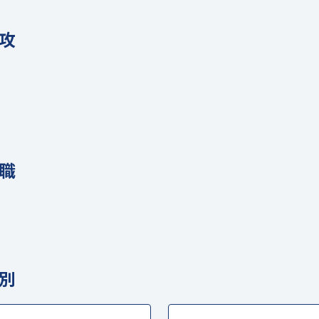
攻
職
別