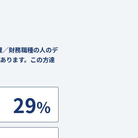
で経理／財務職種の人のデ
人分あります。この方達
29
%