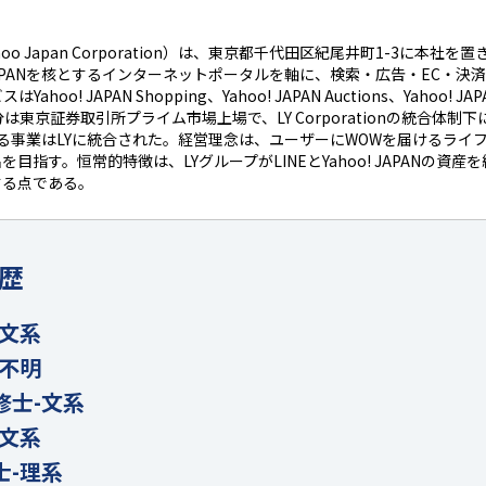
o Japan Corporation）は、東京都千代田区紀尾井町1-3に本社を置
 JAPANを核とするインターネットポータルを軸に、検索・広告・EC・
o! JAPAN Shopping、Yahoo! JAPAN Auctions、Yahoo! JAPA
区分は東京証券取引所プライム市場上場で、LY Corporationの統合体
中核とする事業はLYに統合された。経営理念は、ユーザーにWOWを届けるラ
目指す。恒常的特徴は、LYグループがLINEとYahoo! JAPANの資
する点である。
歴
-文系
-不明
修士-文系
-文系
士-理系