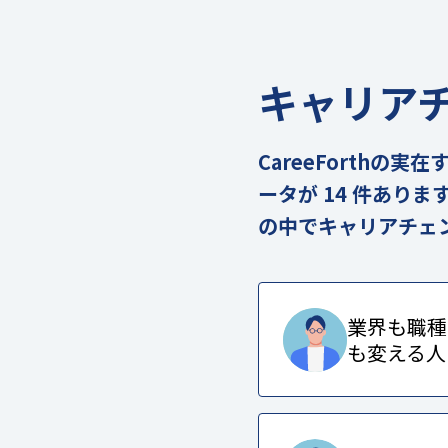
キャリア
CareeForthの
ータが 14 件あり
の中でキャリアチェ
業界も職種
も変える人