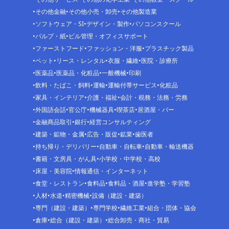
その他金融
その他小売・卸売
その他製造業
ソフトウェア・SI
デザイン・製作
パソコンスクール
パルプ・紙
ビル管理・オフィスサポート
ファーストフード
ファッション・洋服
プラスチック製品
ペット
リース・レンタル
衣服・繊維
医院・診療所
医薬品
医薬品・化粧品
一般機械
印刷
飲料・たばこ・飼料
運輸
運輸付帯サービス
化粧品
家具・インテリア
介護・福祉
会計・税務・法務・労務
外国語会話
官公庁
機械器具
喫茶店
居酒屋・バー
金融商品取引
銀行
経営コンサルティング
建築・鉱物・金属
広告・販促
鉱業
歯医者
持ち帰り・デリバリー
自動車・自転車
自動車・輸送機器
書籍・文房具・がん具
小学校・中学校・高校
床屋・美容院
情報通信・インターネット
食堂・レストラン
食料品
食料品・酒屋
進学塾・学習塾
人材
水道
精密機械
設備（建設・建築）
専門（建設・建築）
専門学校
繊維工業
組合・団体・協会
倉庫
総合（建設・建築）
総合卸売・商社・貿易