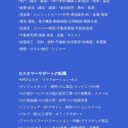
専門（建設・建築）
専門学校
繊維工業
組合・団体・協会
倉庫
総合（建設・建築）
総合卸売・商社・貿易
貸金業・クレジットカード
大学
通信販売
鉄・金属
電器
電気
電気・電子機器
動物病院
日用雑貨
農林水産
百貨店・スーパー
病院
不動産開発
不動産賃貸
不動産売買
保険
放送・出版・マスコミ
油脂加工・洗剤・塗料
予備校
幼児教室
幼稚園・保育園
旅館・ホテル
旅行・レジャー
カスタマーサポートの転職
NPO
エステ・リラクゼーション
ガス
ガソリンスタンド・燃料
ゴム製品
コンビニ
その他
その他サービス
その他の化学工業
その他教室・スクール
その他金融
その他小売・卸売
その他製造業
ソフトウェア・SI
デザイン・製作
パソコンスクール
パルプ・紙
ビル管理・オフィスサポート
ファーストフード
ファッション・洋服
プラスチック製品
ペット
リース・レンタル
衣服・繊維
医院・診療所