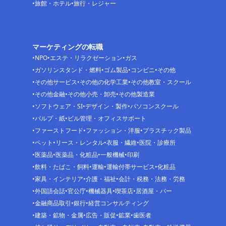
旅館・ホテル
旅行・レジャー
マーケティングの転職
NPO
エステ・リラクゼーション
ガス
ガソリンスタンド・燃料
ゴム製品
コンビニ
その他
その他サービス
その他の化学工業
その他教室・スクール
その他金融
その他小売・卸売
その他製造業
ソフトウェア・SI
デザイン・製作
パソコンスクール
パルプ・紙
ビル管理・オフィスサポート
ファーストフード
ファッション・洋服
プラスチック製品
ペット
リース・レンタル
衣服・繊維
医院・診療所
医薬品
医薬品・化粧品
一般機械
印刷
飲料・たばこ・飼料
運輸
運輸付帯サービス
化粧品
家具・インテリア
介護・福祉
会計・税務・法務・労務
外国語会話
官公庁
機械器具
喫茶店
居酒屋・バー
金融商品取引
銀行
経営コンサルティング
建築・鉱物・金属
広告・販促
鉱業
歯医者