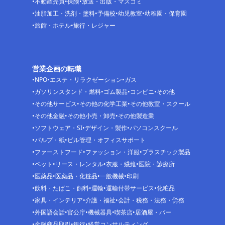
不動産売買
保険
放送・出版・マスコミ
油脂加工・洗剤・塗料
予備校
幼児教室
幼稚園・保育園
旅館・ホテル
旅行・レジャー
営業企画の転職
NPO
エステ・リラクゼーション
ガス
ガソリンスタンド・燃料
ゴム製品
コンビニ
その他
その他サービス
その他の化学工業
その他教室・スクール
その他金融
その他小売・卸売
その他製造業
ソフトウェア・SI
デザイン・製作
パソコンスクール
パルプ・紙
ビル管理・オフィスサポート
ファーストフード
ファッション・洋服
プラスチック製品
ペット
リース・レンタル
衣服・繊維
医院・診療所
医薬品
医薬品・化粧品
一般機械
印刷
飲料・たばこ・飼料
運輸
運輸付帯サービス
化粧品
家具・インテリア
介護・福祉
会計・税務・法務・労務
外国語会話
官公庁
機械器具
喫茶店
居酒屋・バー
金融商品取引
銀行
経営コンサルティング