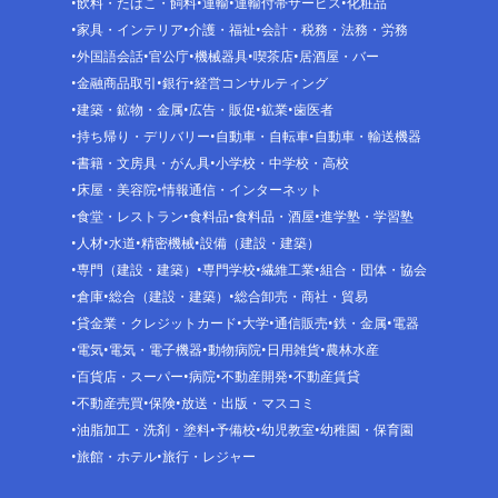
飲料・たばこ・飼料
運輸
運輸付帯サービス
化粧品
家具・インテリア
介護・福祉
会計・税務・法務・労務
外国語会話
官公庁
機械器具
喫茶店
居酒屋・バー
金融商品取引
銀行
経営コンサルティング
建築・鉱物・金属
広告・販促
鉱業
歯医者
持ち帰り・デリバリー
自動車・自転車
自動車・輸送機器
書籍・文房具・がん具
小学校・中学校・高校
床屋・美容院
情報通信・インターネット
食堂・レストラン
食料品
食料品・酒屋
進学塾・学習塾
人材
水道
精密機械
設備（建設・建築）
専門（建設・建築）
専門学校
繊維工業
組合・団体・協会
倉庫
総合（建設・建築）
総合卸売・商社・貿易
貸金業・クレジットカード
大学
通信販売
鉄・金属
電器
電気
電気・電子機器
動物病院
日用雑貨
農林水産
百貨店・スーパー
病院
不動産開発
不動産賃貸
不動産売買
保険
放送・出版・マスコミ
油脂加工・洗剤・塗料
予備校
幼児教室
幼稚園・保育園
旅館・ホテル
旅行・レジャー