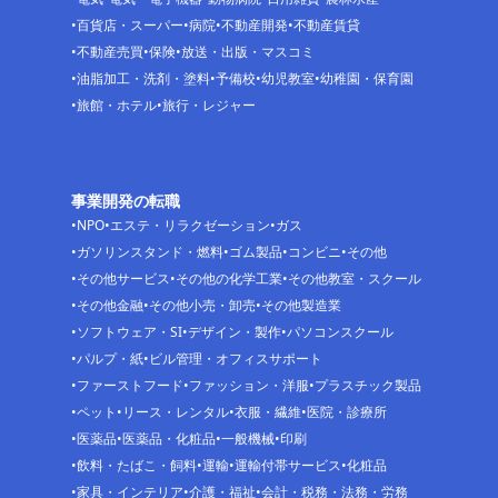
百貨店・スーパー
病院
不動産開発
不動産賃貸
不動産売買
保険
放送・出版・マスコミ
油脂加工・洗剤・塗料
予備校
幼児教室
幼稚園・保育園
旅館・ホテル
旅行・レジャー
事業開発の転職
NPO
エステ・リラクゼーション
ガス
ガソリンスタンド・燃料
ゴム製品
コンビニ
その他
その他サービス
その他の化学工業
その他教室・スクール
その他金融
その他小売・卸売
その他製造業
ソフトウェア・SI
デザイン・製作
パソコンスクール
パルプ・紙
ビル管理・オフィスサポート
ファーストフード
ファッション・洋服
プラスチック製品
ペット
リース・レンタル
衣服・繊維
医院・診療所
医薬品
医薬品・化粧品
一般機械
印刷
飲料・たばこ・飼料
運輸
運輸付帯サービス
化粧品
家具・インテリア
介護・福祉
会計・税務・法務・労務