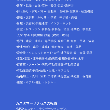
建築・鉱物・金属
広告・販促
鉱業
歯医者
持ち帰り・デリバリー
自動車・自転車
自動車・輸送機器
書籍・文房具・がん具
小学校・中学校・高校
床屋・美容院
情報通信・インターネット
食堂・レストラン
食料品
食料品・酒屋
進学塾・学習塾
人材
水道
精密機械
設備（建設・建築）
専門（建設・建築）
専門学校
繊維工業
組合・団体・協会
倉庫
総合（建設・建築）
総合卸売・商社・貿易
貸金業・クレジットカード
大学
通信販売
鉄・金属
電器
電気
電気・電子機器
動物病院
日用雑貨
農林水産
百貨店・スーパー
病院
不動産開発
不動産賃貸
不動産売買
保険
放送・出版・マスコミ
油脂加工・洗剤・塗料
予備校
幼児教室
幼稚園・保育園
旅館・ホテル
旅行・レジャー
カスタマーサクセスの転職
NPO
エステ・リラクゼーション
ガス