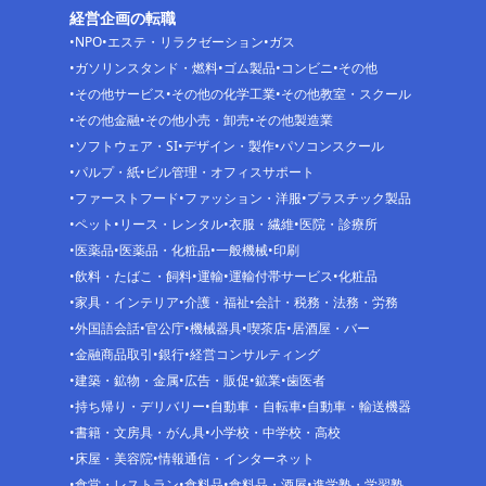
経営企画の転職
NPO
エステ・リラクゼーション
ガス
ガソリンスタンド・燃料
ゴム製品
コンビニ
その他
その他サービス
その他の化学工業
その他教室・スクール
その他金融
その他小売・卸売
その他製造業
ソフトウェア・SI
デザイン・製作
パソコンスクール
パルプ・紙
ビル管理・オフィスサポート
ファーストフード
ファッション・洋服
プラスチック製品
ペット
リース・レンタル
衣服・繊維
医院・診療所
医薬品
医薬品・化粧品
一般機械
印刷
飲料・たばこ・飼料
運輸
運輸付帯サービス
化粧品
家具・インテリア
介護・福祉
会計・税務・法務・労務
外国語会話
官公庁
機械器具
喫茶店
居酒屋・バー
金融商品取引
銀行
経営コンサルティング
建築・鉱物・金属
広告・販促
鉱業
歯医者
持ち帰り・デリバリー
自動車・自転車
自動車・輸送機器
書籍・文房具・がん具
小学校・中学校・高校
床屋・美容院
情報通信・インターネット
食堂・レストラン
食料品
食料品・酒屋
進学塾・学習塾