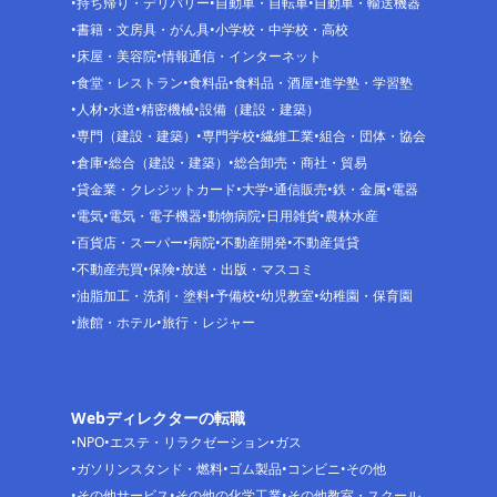
持ち帰り・デリバリー
自動車・自転車
自動車・輸送機器
書籍・文房具・がん具
小学校・中学校・高校
床屋・美容院
情報通信・インターネット
食堂・レストラン
食料品
食料品・酒屋
進学塾・学習塾
人材
水道
精密機械
設備（建設・建築）
専門（建設・建築）
専門学校
繊維工業
組合・団体・協会
倉庫
総合（建設・建築）
総合卸売・商社・貿易
貸金業・クレジットカード
大学
通信販売
鉄・金属
電器
電気
電気・電子機器
動物病院
日用雑貨
農林水産
百貨店・スーパー
病院
不動産開発
不動産賃貸
不動産売買
保険
放送・出版・マスコミ
油脂加工・洗剤・塗料
予備校
幼児教室
幼稚園・保育園
旅館・ホテル
旅行・レジャー
Webディレクターの転職
NPO
エステ・リラクゼーション
ガス
ガソリンスタンド・燃料
ゴム製品
コンビニ
その他
その他サービス
その他の化学工業
その他教室・スクール