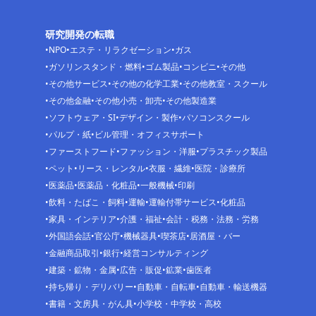
研究開発の転職
NPO
エステ・リラクゼーション
ガス
ガソリンスタンド・燃料
ゴム製品
コンビニ
その他
その他サービス
その他の化学工業
その他教室・スクール
その他金融
その他小売・卸売
その他製造業
ソフトウェア・SI
デザイン・製作
パソコンスクール
パルプ・紙
ビル管理・オフィスサポート
ファーストフード
ファッション・洋服
プラスチック製品
ペット
リース・レンタル
衣服・繊維
医院・診療所
医薬品
医薬品・化粧品
一般機械
印刷
飲料・たばこ・飼料
運輸
運輸付帯サービス
化粧品
家具・インテリア
介護・福祉
会計・税務・法務・労務
外国語会話
官公庁
機械器具
喫茶店
居酒屋・バー
金融商品取引
銀行
経営コンサルティング
建築・鉱物・金属
広告・販促
鉱業
歯医者
持ち帰り・デリバリー
自動車・自転車
自動車・輸送機器
書籍・文房具・がん具
小学校・中学校・高校