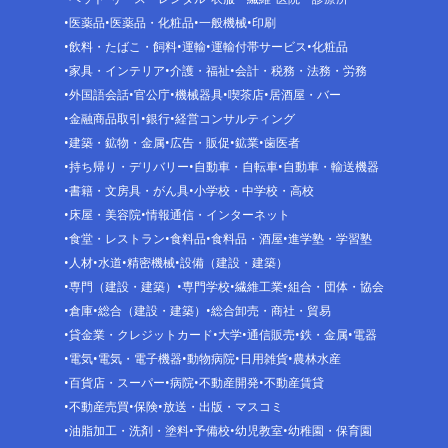
医薬品
医薬品・化粧品
一般機械
印刷
飲料・たばこ・飼料
運輸
運輸付帯サービス
化粧品
家具・インテリア
介護・福祉
会計・税務・法務・労務
外国語会話
官公庁
機械器具
喫茶店
居酒屋・バー
金融商品取引
銀行
経営コンサルティング
建築・鉱物・金属
広告・販促
鉱業
歯医者
持ち帰り・デリバリー
自動車・自転車
自動車・輸送機器
書籍・文房具・がん具
小学校・中学校・高校
床屋・美容院
情報通信・インターネット
食堂・レストラン
食料品
食料品・酒屋
進学塾・学習塾
人材
水道
精密機械
設備（建設・建築）
専門（建設・建築）
専門学校
繊維工業
組合・団体・協会
倉庫
総合（建設・建築）
総合卸売・商社・貿易
貸金業・クレジットカード
大学
通信販売
鉄・金属
電器
電気
電気・電子機器
動物病院
日用雑貨
農林水産
百貨店・スーパー
病院
不動産開発
不動産賃貸
不動産売買
保険
放送・出版・マスコミ
油脂加工・洗剤・塗料
予備校
幼児教室
幼稚園・保育園