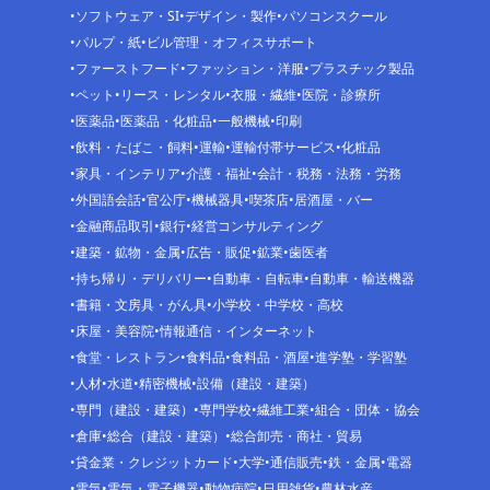
ソフトウェア・SI
デザイン・製作
パソコンスクール
パルプ・紙
ビル管理・オフィスサポート
ファーストフード
ファッション・洋服
プラスチック製品
ペット
リース・レンタル
衣服・繊維
医院・診療所
医薬品
医薬品・化粧品
一般機械
印刷
飲料・たばこ・飼料
運輸
運輸付帯サービス
化粧品
家具・インテリア
介護・福祉
会計・税務・法務・労務
外国語会話
官公庁
機械器具
喫茶店
居酒屋・バー
金融商品取引
銀行
経営コンサルティング
建築・鉱物・金属
広告・販促
鉱業
歯医者
持ち帰り・デリバリー
自動車・自転車
自動車・輸送機器
書籍・文房具・がん具
小学校・中学校・高校
床屋・美容院
情報通信・インターネット
食堂・レストラン
食料品
食料品・酒屋
進学塾・学習塾
人材
水道
精密機械
設備（建設・建築）
専門（建設・建築）
専門学校
繊維工業
組合・団体・協会
倉庫
総合（建設・建築）
総合卸売・商社・貿易
貸金業・クレジットカード
大学
通信販売
鉄・金属
電器
電気
電気・電子機器
動物病院
日用雑貨
農林水産