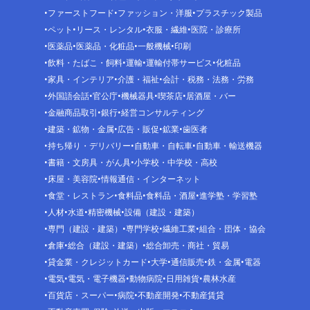
ファーストフード
ファッション・洋服
プラスチック製品
ペット
リース・レンタル
衣服・繊維
医院・診療所
医薬品
医薬品・化粧品
一般機械
印刷
飲料・たばこ・飼料
運輸
運輸付帯サービス
化粧品
家具・インテリア
介護・福祉
会計・税務・法務・労務
外国語会話
官公庁
機械器具
喫茶店
居酒屋・バー
金融商品取引
銀行
経営コンサルティング
建築・鉱物・金属
広告・販促
鉱業
歯医者
持ち帰り・デリバリー
自動車・自転車
自動車・輸送機器
書籍・文房具・がん具
小学校・中学校・高校
床屋・美容院
情報通信・インターネット
食堂・レストラン
食料品
食料品・酒屋
進学塾・学習塾
人材
水道
精密機械
設備（建設・建築）
専門（建設・建築）
専門学校
繊維工業
組合・団体・協会
倉庫
総合（建設・建築）
総合卸売・商社・貿易
貸金業・クレジットカード
大学
通信販売
鉄・金属
電器
電気
電気・電子機器
動物病院
日用雑貨
農林水産
百貨店・スーパー
病院
不動産開発
不動産賃貸