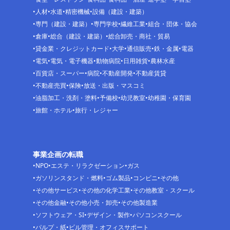
人材
水道
精密機械
設備（建設・建築）
専門（建設・建築）
専門学校
繊維工業
組合・団体・協会
倉庫
総合（建設・建築）
総合卸売・商社・貿易
貸金業・クレジットカード
大学
通信販売
鉄・金属
電器
電気
電気・電子機器
動物病院
日用雑貨
農林水産
百貨店・スーパー
病院
不動産開発
不動産賃貸
不動産売買
保険
放送・出版・マスコミ
油脂加工・洗剤・塗料
予備校
幼児教室
幼稚園・保育園
旅館・ホテル
旅行・レジャー
事業企画の転職
NPO
エステ・リラクゼーション
ガス
ガソリンスタンド・燃料
ゴム製品
コンビニ
その他
その他サービス
その他の化学工業
その他教室・スクール
その他金融
その他小売・卸売
その他製造業
ソフトウェア・SI
デザイン・製作
パソコンスクール
パルプ・紙
ビル管理・オフィスサポート