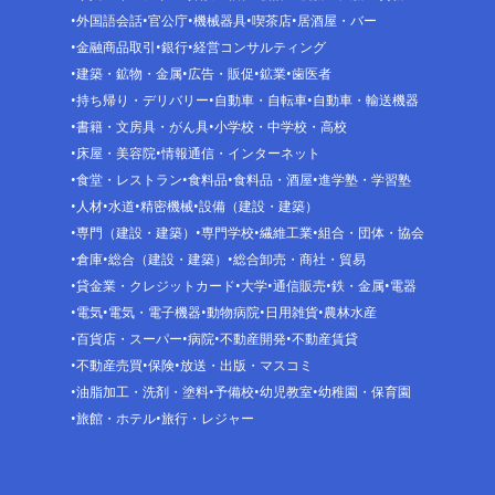
外国語会話
官公庁
機械器具
喫茶店
居酒屋・バー
金融商品取引
銀行
経営コンサルティング
建築・鉱物・金属
広告・販促
鉱業
歯医者
持ち帰り・デリバリー
自動車・自転車
自動車・輸送機器
書籍・文房具・がん具
小学校・中学校・高校
床屋・美容院
情報通信・インターネット
食堂・レストラン
食料品
食料品・酒屋
進学塾・学習塾
人材
水道
精密機械
設備（建設・建築）
専門（建設・建築）
専門学校
繊維工業
組合・団体・協会
倉庫
総合（建設・建築）
総合卸売・商社・貿易
貸金業・クレジットカード
大学
通信販売
鉄・金属
電器
電気
電気・電子機器
動物病院
日用雑貨
農林水産
百貨店・スーパー
病院
不動産開発
不動産賃貸
不動産売買
保険
放送・出版・マスコミ
油脂加工・洗剤・塗料
予備校
幼児教室
幼稚園・保育園
旅館・ホテル
旅行・レジャー