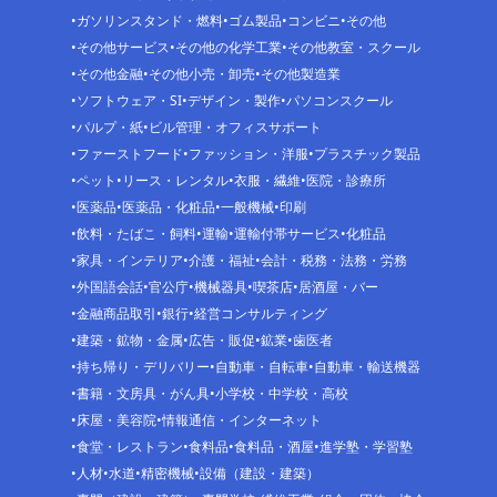
ガソリンスタンド・燃料
ゴム製品
コンビニ
その他
その他サービス
その他の化学工業
その他教室・スクール
その他金融
その他小売・卸売
その他製造業
ソフトウェア・SI
デザイン・製作
パソコンスクール
パルプ・紙
ビル管理・オフィスサポート
ファーストフード
ファッション・洋服
プラスチック製品
ペット
リース・レンタル
衣服・繊維
医院・診療所
医薬品
医薬品・化粧品
一般機械
印刷
飲料・たばこ・飼料
運輸
運輸付帯サービス
化粧品
家具・インテリア
介護・福祉
会計・税務・法務・労務
外国語会話
官公庁
機械器具
喫茶店
居酒屋・バー
金融商品取引
銀行
経営コンサルティング
建築・鉱物・金属
広告・販促
鉱業
歯医者
持ち帰り・デリバリー
自動車・自転車
自動車・輸送機器
書籍・文房具・がん具
小学校・中学校・高校
床屋・美容院
情報通信・インターネット
食堂・レストラン
食料品
食料品・酒屋
進学塾・学習塾
人材
水道
精密機械
設備（建設・建築）