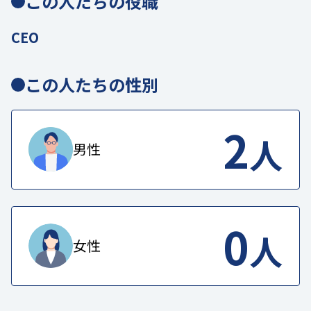
この人たちの役職
CEO
この人たちの性別
2
人
男性
0
人
女性