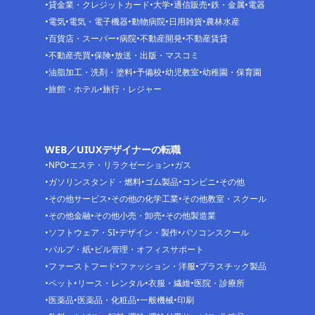
貸金業・クレジットカード
大学
通信販売
鉄・金属
電器
電気
電気・電子機器
動物病院
日用雑貨
農林水産
百貨店・スーパー
病院
不動産開発
不動産賃貸
不動産売買
保険
放送・出版・マスコミ
油脂加工・洗剤・塗料
予備校
幼児教室
幼稚園・保育園
旅館・ホテル
旅行・レジャー
WEB／UIUXデザイナーの転職
NPO
エステ・リラクゼーション
ガス
ガソリンスタンド・燃料
ゴム製品
コンビニ
その他
その他サービス
その他の化学工業
その他教室・スクール
その他金融
その他小売・卸売
その他製造業
ソフトウェア・SI
デザイン・製作
パソコンスクール
パルプ・紙
ビル管理・オフィスサポート
ファーストフード
ファッション・洋服
プラスチック製品
ペット
リース・レンタル
衣服・繊維
医院・診療所
医薬品
医薬品・化粧品
一般機械
印刷