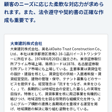
顧客のニーズに応じた柔軟な対応力が求めら
れます。また、法令遵守や契約書の正確な作
成も重要です。
大東建託株式会社
大東建託株式会社、英名はDaito Trust Construction Co.,
Ltd.、本社は東京都港区港南2-16-1品川イーストワンタワ
ーに所在する。1974年6月20日に設立され、東京証券取引
所プライム市場上場、銘柄コードは1878、名古屋証券取
引所プレミア市場にも上場している。主要事業は賃貸住宅
の設計・建設を核とし、賃貸住宅の供給・入居者斡旋・賃
貸経営受託、建物の管理・保守、テナント募集などのサー
ビスを提供する。経営理念は「託すをつなぎ、未来をひら
く。」で、長期的には地域社会の安定した暮らしの実現を
目指す。特徴として、賃貸事業を核に周辺事業を有機的に
結びつけ、地域活性化を図る恒常的な組織文化を持つ。さ
らにグループ横断の連携と長期視点を重視する運営を掲
げ、地域課題の解決に取り組む姿勢を示している。