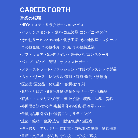
CAREER FORTH
営業の転職
NPO
エステ・リラクゼーション
ガス
ガソリンスタンド・燃料
ゴム製品
コンビニ
その他
その他サービス
その他の化学工業
その他教室・スクール
その他金融
その他小売・卸売
その他製造業
ソフトウェア・SI
デザイン・製作
パソコンスクール
パルプ・紙
ビル管理・オフィスサポート
ファーストフード
ファッション・洋服
プラスチック製品
ペット
リース・レンタル
衣服・繊維
医院・診療所
医薬品
医薬品・化粧品
一般機械
印刷
飲料・たばこ・飼料
運輸
運輸付帯サービス
化粧品
家具・インテリア
介護・福祉
会計・税務・法務・労務
外国語会話
官公庁
機械器具
喫茶店
居酒屋・バー
金融商品取引
銀行
経営コンサルティング
建築・鉱物・金属
広告・販促
鉱業
歯医者
持ち帰り・デリバリー
自動車・自転車
自動車・輸送機器
書籍・文房具・がん具
小学校・中学校・高校