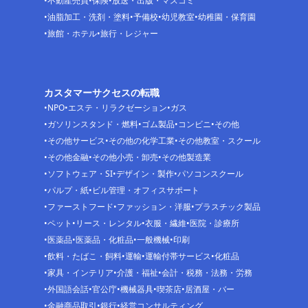
不動産売買
保険
放送・出版・マスコミ
油脂加工・洗剤・塗料
予備校
幼児教室
幼稚園・保育園
旅館・ホテル
旅行・レジャー
カスタマーサクセスの転職
NPO
エステ・リラクゼーション
ガス
ガソリンスタンド・燃料
ゴム製品
コンビニ
その他
その他サービス
その他の化学工業
その他教室・スクール
その他金融
その他小売・卸売
その他製造業
ソフトウェア・SI
デザイン・製作
パソコンスクール
パルプ・紙
ビル管理・オフィスサポート
ファーストフード
ファッション・洋服
プラスチック製品
ペット
リース・レンタル
衣服・繊維
医院・診療所
医薬品
医薬品・化粧品
一般機械
印刷
飲料・たばこ・飼料
運輸
運輸付帯サービス
化粧品
家具・インテリア
介護・福祉
会計・税務・法務・労務
外国語会話
官公庁
機械器具
喫茶店
居酒屋・バー
金融商品取引
銀行
経営コンサルティング