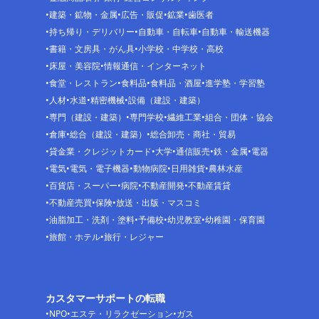
建築・鉱物・金属
広告・販促
鉱業
歯医者
持ち帰り・デリバリー
自動車・自転車
自動車・輸送機器
書籍・文房具・がん具
小学校・中学校・高校
床屋・美容院
情報通信・インターネット
食堂・レストラン
食料品
食料品・酒屋
進学塾・学習塾
人材
水道
精密機械
設備（建設・建築）
専門（建設・建築）
専門学校
繊維工業
組合・団体・協会
倉庫
総合（建設・建築）
総合卸売・商社・貿易
貸金業・クレジットカード
大学
通信販売
鉄・金属
電器
電気
電気・電子機器
動物病院
日用雑貨
農林水産
百貨店・スーパー
病院
不動産開発
不動産賃貸
不動産売買
保険
放送・出版・マスコミ
油脂加工・洗剤・塗料
予備校
幼児教室
幼稚園・保育園
旅館・ホテル
旅行・レジャー
カスタマーサポートの転職
NPO
エステ・リラクゼーション
ガス