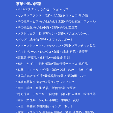
事業企画の転職
NPO
エステ・リラクゼーション
ガス
ガソリンスタンド・燃料
ゴム製品
コンビニ
その他
その他サービス
その他の化学工業
その他教室・スクール
その他金融
その他小売・卸売
その他製造業
ソフトウェア・SI
デザイン・製作
パソコンスクール
パルプ・紙
ビル管理・オフィスサポート
ファーストフード
ファッション・洋服
プラスチック製品
ペット
リース・レンタル
衣服・繊維
医院・診療所
医薬品
医薬品・化粧品
一般機械
印刷
飲料・たばこ・飼料
運輸
運輸付帯サービス
化粧品
家具・インテリア
介護・福祉
会計・税務・法務・労務
外国語会話
官公庁
機械器具
喫茶店
居酒屋・バー
金融商品取引
銀行
経営コンサルティング
建築・鉱物・金属
広告・販促
鉱業
歯医者
持ち帰り・デリバリー
自動車・自転車
自動車・輸送機器
書籍・文房具・がん具
小学校・中学校・高校
床屋・美容院
情報通信・インターネット
食堂・レストラン
食料品
食料品・酒屋
進学塾・学習塾