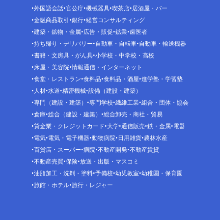
外国語会話
官公庁
機械器具
喫茶店
居酒屋・バー
金融商品取引
銀行
経営コンサルティング
建築・鉱物・金属
広告・販促
鉱業
歯医者
持ち帰り・デリバリー
自動車・自転車
自動車・輸送機器
書籍・文房具・がん具
小学校・中学校・高校
床屋・美容院
情報通信・インターネット
食堂・レストラン
食料品
食料品・酒屋
進学塾・学習塾
人材
水道
精密機械
設備（建設・建築）
専門（建設・建築）
専門学校
繊維工業
組合・団体・協会
倉庫
総合（建設・建築）
総合卸売・商社・貿易
貸金業・クレジットカード
大学
通信販売
鉄・金属
電器
電気
電気・電子機器
動物病院
日用雑貨
農林水産
百貨店・スーパー
病院
不動産開発
不動産賃貸
不動産売買
保険
放送・出版・マスコミ
油脂加工・洗剤・塗料
予備校
幼児教室
幼稚園・保育園
旅館・ホテル
旅行・レジャー