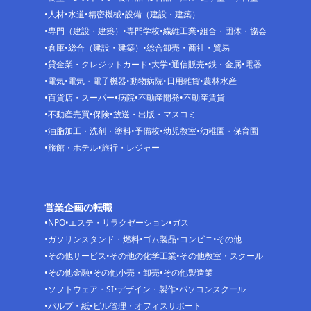
人材
水道
精密機械
設備（建設・建築）
専門（建設・建築）
専門学校
繊維工業
組合・団体・協会
倉庫
総合（建設・建築）
総合卸売・商社・貿易
貸金業・クレジットカード
大学
通信販売
鉄・金属
電器
電気
電気・電子機器
動物病院
日用雑貨
農林水産
百貨店・スーパー
病院
不動産開発
不動産賃貸
不動産売買
保険
放送・出版・マスコミ
油脂加工・洗剤・塗料
予備校
幼児教室
幼稚園・保育園
旅館・ホテル
旅行・レジャー
営業企画の転職
NPO
エステ・リラクゼーション
ガス
ガソリンスタンド・燃料
ゴム製品
コンビニ
その他
その他サービス
その他の化学工業
その他教室・スクール
その他金融
その他小売・卸売
その他製造業
ソフトウェア・SI
デザイン・製作
パソコンスクール
パルプ・紙
ビル管理・オフィスサポート