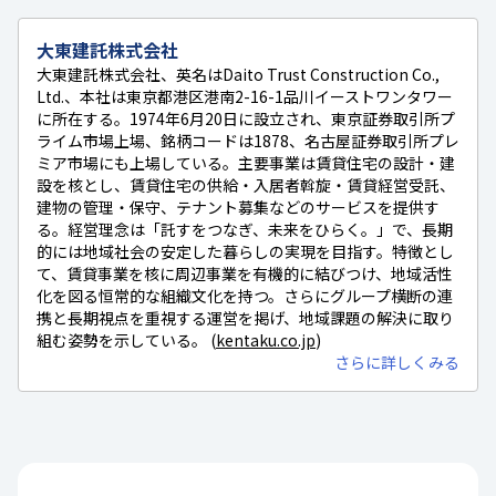
大東建託株式会社
大東建託株式会社、英名はDaito Trust Construction Co.,
Ltd.、本社は東京都港区港南2-16-1品川イーストワンタワー
に所在する。1974年6月20日に設立され、東京証券取引所プ
ライム市場上場、銘柄コードは1878、名古屋証券取引所プレ
ミア市場にも上場している。主要事業は賃貸住宅の設計・建
設を核とし、賃貸住宅の供給・入居者斡旋・賃貸経営受託、
建物の管理・保守、テナント募集などのサービスを提供す
る。経営理念は「託すをつなぎ、未来をひらく。」で、長期
的には地域社会の安定した暮らしの実現を目指す。特徴とし
て、賃貸事業を核に周辺事業を有機的に結びつけ、地域活性
化を図る恒常的な組織文化を持つ。さらにグループ横断の連
携と長期視点を重視する運営を掲げ、地域課題の解決に取り
組む姿勢を示している。 (
kentaku.co.jp
)
さらに詳しくみる