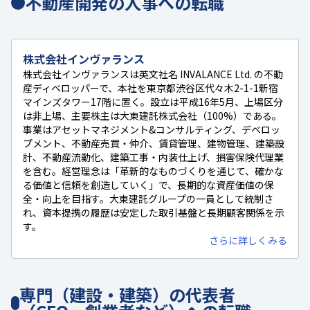
不動産開発の人事への転職
株式会社インヴァランス
株式会社インヴァランスは英文社名 INVALANCE Ltd. の不動
産ディベロッパーで、本社を東京都渋谷区代々木2-1-1新宿
マインズタワー17階に置く。設立は平成16年5月、上場区分
は非上場、主要株主は大東建託株式会社（100%）である。
事業はアセットマネジメント&コンサルティング、デベロッ
プメント、不動産売買・仲介、賃貸管理、建物管理、建築設
計、不動産流動化、建築工事・内装仕上げ、損害保険代理業
を含む。経営理念は「革新的なものづくりを通じて、確かな
る価値と信頼を創造していく」で、長期的な資産価値の保
全・向上を目指す。大東建託グループの一員として統制さ
れ、資本提携の履歴は安定した取引基盤と長期顧客関係を示
す。
さらに詳しくみる
専門（建設・建築）の代表者