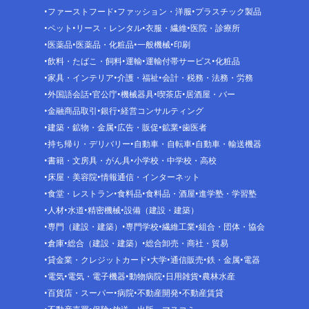
ファーストフード
ファッション・洋服
プラスチック製品
ペット
リース・レンタル
衣服・繊維
医院・診療所
医薬品
医薬品・化粧品
一般機械
印刷
飲料・たばこ・飼料
運輸
運輸付帯サービス
化粧品
家具・インテリア
介護・福祉
会計・税務・法務・労務
外国語会話
官公庁
機械器具
喫茶店
居酒屋・バー
金融商品取引
銀行
経営コンサルティング
建築・鉱物・金属
広告・販促
鉱業
歯医者
持ち帰り・デリバリー
自動車・自転車
自動車・輸送機器
書籍・文房具・がん具
小学校・中学校・高校
床屋・美容院
情報通信・インターネット
食堂・レストラン
食料品
食料品・酒屋
進学塾・学習塾
人材
水道
精密機械
設備（建設・建築）
専門（建設・建築）
専門学校
繊維工業
組合・団体・協会
倉庫
総合（建設・建築）
総合卸売・商社・貿易
貸金業・クレジットカード
大学
通信販売
鉄・金属
電器
電気
電気・電子機器
動物病院
日用雑貨
農林水産
百貨店・スーパー
病院
不動産開発
不動産賃貸