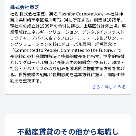
株式会社東芝
社名 株式会社東芝、英名 Toshiba Corporation。本社は神
奈川県川崎市幸区堀川町72-34に所在する。創業は1875年、
現社名の成立は1939年の合併に遡る。上場区分は非上場。事
業領域はエネルギーソリューション、デジタルインフラスト
ラクチャ、デバイス＆テクノロジー、リテール＆プリンティ
ングソリューションを核にグローバル展開。経営理念は
「Committed to People, Committed to the Future.」で、
長期視点の社会課題解決と持続的成長を目指す。恒常的特徴
としてグローバル拠点と長期志向の組織文化を有し、環境・
社会・ガバナンスの取り組みを戦略的に推進する方針を掲げ
る。世界規模の組織と長期志向を基本方針に据え、顧客価値
創出を重視する。
さらに詳しくみる
不動産賃貸
の
その他
から転職し