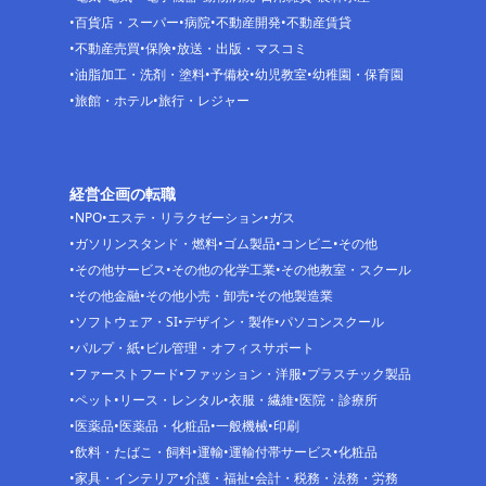
百貨店・スーパー
病院
不動産開発
不動産賃貸
不動産売買
保険
放送・出版・マスコミ
油脂加工・洗剤・塗料
予備校
幼児教室
幼稚園・保育園
旅館・ホテル
旅行・レジャー
経営企画の転職
NPO
エステ・リラクゼーション
ガス
ガソリンスタンド・燃料
ゴム製品
コンビニ
その他
その他サービス
その他の化学工業
その他教室・スクール
その他金融
その他小売・卸売
その他製造業
ソフトウェア・SI
デザイン・製作
パソコンスクール
パルプ・紙
ビル管理・オフィスサポート
ファーストフード
ファッション・洋服
プラスチック製品
ペット
リース・レンタル
衣服・繊維
医院・診療所
医薬品
医薬品・化粧品
一般機械
印刷
飲料・たばこ・飼料
運輸
運輸付帯サービス
化粧品
家具・インテリア
介護・福祉
会計・税務・法務・労務