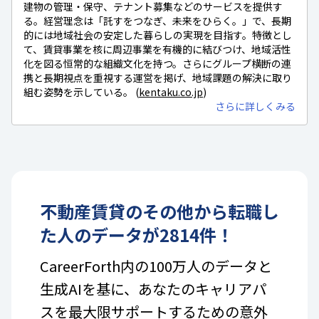
建物の管理・保守、テナント募集などのサービスを提供す
る。経営理念は「託すをつなぎ、未来をひらく。」で、長期
的には地域社会の安定した暮らしの実現を目指す。特徴とし
て、賃貸事業を核に周辺事業を有機的に結びつけ、地域活性
化を図る恒常的な組織文化を持つ。さらにグループ横断の連
携と長期視点を重視する運営を掲げ、地域課題の解決に取り
組む姿勢を示している。 (
kentaku.co.jp
)
さらに詳しくみる
不動産賃貸
の
その他
から転職し
た人のデータが
2814
件！
CareerForth内の100万人のデータと
生成AIを基に、あなたのキャリアパ
スを最大限サポートするための意外