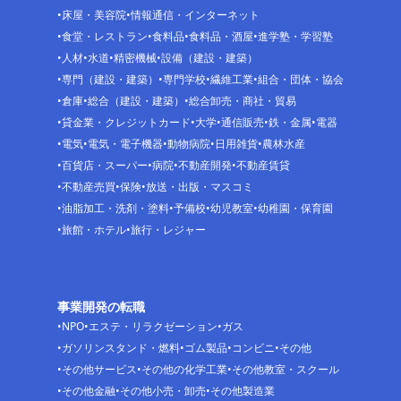
床屋・美容院
情報通信・インターネット
食堂・レストラン
食料品
食料品・酒屋
進学塾・学習塾
人材
水道
精密機械
設備（建設・建築）
専門（建設・建築）
専門学校
繊維工業
組合・団体・協会
倉庫
総合（建設・建築）
総合卸売・商社・貿易
貸金業・クレジットカード
大学
通信販売
鉄・金属
電器
電気
電気・電子機器
動物病院
日用雑貨
農林水産
百貨店・スーパー
病院
不動産開発
不動産賃貸
不動産売買
保険
放送・出版・マスコミ
油脂加工・洗剤・塗料
予備校
幼児教室
幼稚園・保育園
旅館・ホテル
旅行・レジャー
事業開発の転職
NPO
エステ・リラクゼーション
ガス
ガソリンスタンド・燃料
ゴム製品
コンビニ
その他
その他サービス
その他の化学工業
その他教室・スクール
その他金融
その他小売・卸売
その他製造業