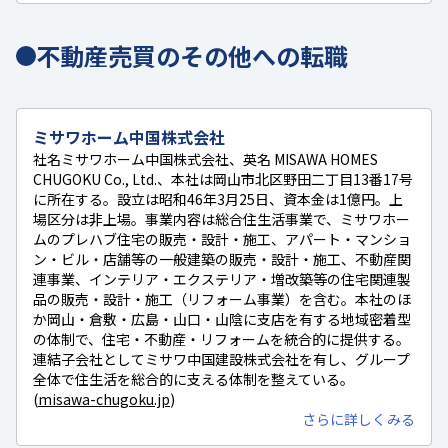
不動産売買のその他への転職
ミサワホーム中国株式会社
社名ミサワホーム中国株式会社、英名 MISAWA HOMES
CHUGOKU Co., Ltd.、本社は岡山市北区野田二丁目13番17号
に所在する。設立は昭和46年3月25日、資本金は1億円。上
場区分は非上場。事業内容は総合住生活事業で、ミサワホー
ムのプレハブ住宅の販売・設計・施工、アパート・マンショ
ン・ビル・店舗等の一般建築の販売・設計・施工、不動産関
連事業、インテリア・エクステリア・増改築等の住宅関連製
品の販売・設計・施工（リフォーム事業）を含む。本社のほ
か岡山・倉敷・広島・山口・山陰に支店を有する地域密着型
の体制で、住宅・不動産・リフォームを統合的に提供する。
連結子会社としてミサワ中国建設株式会社を有し、グループ
全体で住生活を総合的に支える体制を整えている。
(
misawa-chugoku.jp
)
さらに詳しくみる