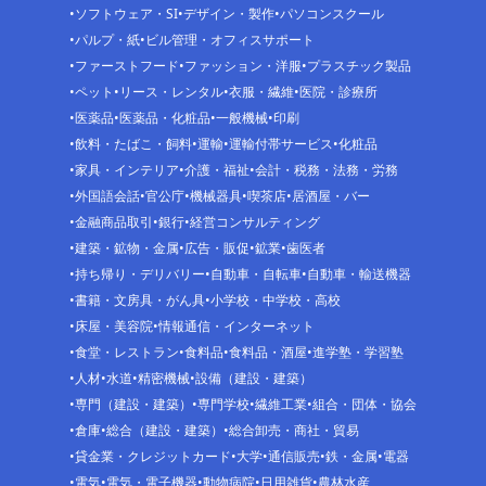
ソフトウェア・SI
デザイン・製作
パソコンスクール
パルプ・紙
ビル管理・オフィスサポート
ファーストフード
ファッション・洋服
プラスチック製品
ペット
リース・レンタル
衣服・繊維
医院・診療所
医薬品
医薬品・化粧品
一般機械
印刷
飲料・たばこ・飼料
運輸
運輸付帯サービス
化粧品
家具・インテリア
介護・福祉
会計・税務・法務・労務
外国語会話
官公庁
機械器具
喫茶店
居酒屋・バー
金融商品取引
銀行
経営コンサルティング
建築・鉱物・金属
広告・販促
鉱業
歯医者
持ち帰り・デリバリー
自動車・自転車
自動車・輸送機器
書籍・文房具・がん具
小学校・中学校・高校
床屋・美容院
情報通信・インターネット
食堂・レストラン
食料品
食料品・酒屋
進学塾・学習塾
人材
水道
精密機械
設備（建設・建築）
専門（建設・建築）
専門学校
繊維工業
組合・団体・協会
倉庫
総合（建設・建築）
総合卸売・商社・貿易
貸金業・クレジットカード
大学
通信販売
鉄・金属
電器
電気
電気・電子機器
動物病院
日用雑貨
農林水産